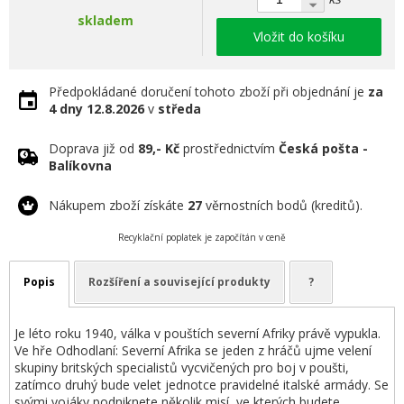
skladem
Vložit do košíku
Předpokládané doručení tohoto zboží při objednání je
za
4 dny
12.8.2026
v
středa
Doprava již od
89,- Kč
prostřednictvím
Česká pošta -
Balíkovna
Nákupem zboží získáte
27
věrnostních bodů (kreditů).
Recyklační poplatek je započítán v ceně
Popis
Rozšíření a související produkty
?
Je léto roku 1940, válka v pouštích severní Afriky právě vypukla.
Ve hře Odhodlaní: Severní Afrika se jeden z hráčů ujme velení
skupiny britských specialistů vycvičených pro boj v poušti,
zatímco druhý bude velet jednotce pravidelné italské armády. Se
svými vojáky podniknete několik misí, ve kterých budete