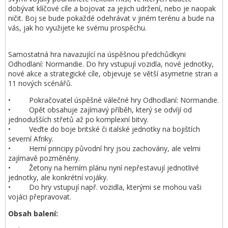
dobývat klíčové cíle a bojovat za jejich udržení, nebo je naopak
ničit. Boj se bude pokaždé odehrávat v jiném terénu a bude na
vás, jak ho využijete ke svému prospěchu.
Samostatná hra navazující na úspěšnou předchůdkyni
Odhodlaní: Normandie. Do hry vstupují vozidla, nové jednotky,
nové akce a strategické cíle, objevuje se větší asymetrie stran a
11 nových scénářů.
• Pokračovatel úspěšné válečné hry Odhodlaní: Normandie.
• Opět obsahuje zajímavý příběh, který se odvíjí od
jednodušších střetů až po komplexní bitvy.
• Veďte do boje britské či italské jednotky na bojištích
severní Afriky.
• Herní principy původní hry jsou zachovány, ale velmi
zajímavě pozměněny.
• Žetony na herním plánu nyní nepřestavují jednotlivé
jednotky, ale konkrétní vojáky.
• Do hry vstupují např. vozidla, kterými se mohou vaši
vojáci přepravovat.
Obsah balení: