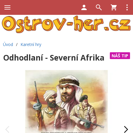
Úvod
/
Karetní hry
Odhodlaní - Severní Afrika
NÁŠ TIP