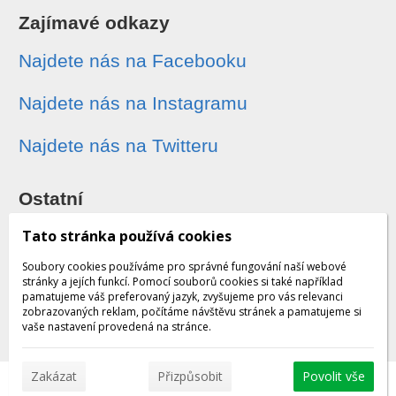
Zajímavé odkazy
Najdete nás na Facebooku
Najdete nás na Instagramu
Najdete nás na Twitteru
Ostatní
Sledování zásilek
Tato stránka používá cookies
Soubory cookies používáme pro správné fungování naší webové
Dárkové poukazy
stránky a jejích funkcí. Pomocí souborů cookies si také například
pamatujeme váš preferovaný jazyk, zvyšujeme pro vás relevanci
zobrazovaných reklam, počítáme návštěvu stránek a pamatujeme si
Obchodní podmínky - archiv
vaše nastavení provedená na stránce.
Zakázat
Přizpůsobit
Povolit vše
© 2026 WEXBO |
www.wexbo.com
|
Přihlásit