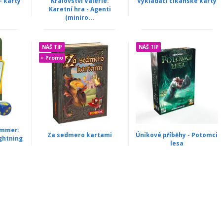
- karty
Království Valerie:
Vykládací cikánské karty
Karetní hra - Agenti
(miniro...
NÁŠ TIP
NÁŠ TIP
+ Promo
ammer:
Za sedmero kartami
Únikové příběhy - Potomci
ightning
lesa