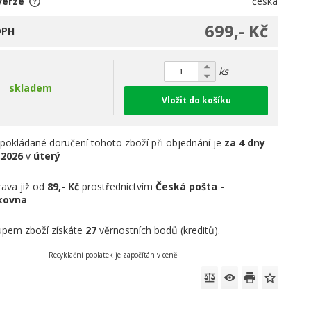
verze
česká
699,- Kč
DPH
ks
skladem
Vložit do košíku
pokládané doručení tohoto zboží při objednání je
za 4 dny
.2026
v
úterý
ava již od
89,- Kč
prostřednictvím
Česká pošta -
íkovna
pem zboží získáte
27
věrnostních bodů (kreditů).
Recyklační poplatek je započítán v ceně