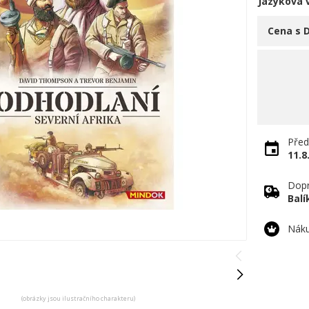
Jazyková 
Cena s 
Před
11.8
Dopr
Bal
Náku
(obrázky jsou ilustračního charakteru)