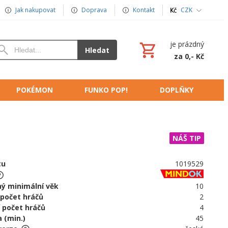
Jak nakupovat
Doprava
Kontakt
CZK
je prázdný
Hledat
za 0,- Kč
POKÉMON
FUNKO POP!
DOPLŇKY
NÁŠ TIP
tu
1019529
ý minimální věk
10
 počet hráčů
2
 počet hráčů
4
 (min.)
45