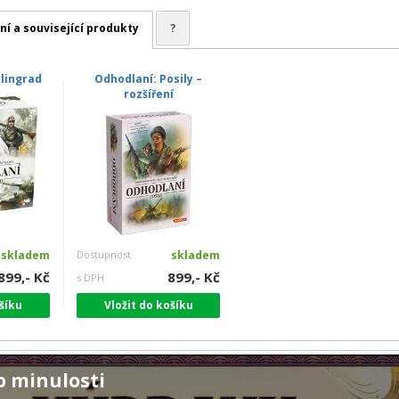
ní a související produkty
?
alingrad
Odhodlaní: Posily –
rozšíření
skladem
Dostupnost
skladem
899,- Kč
899,- Kč
s DPH
šíku
Vložit do košíku
o minulosti