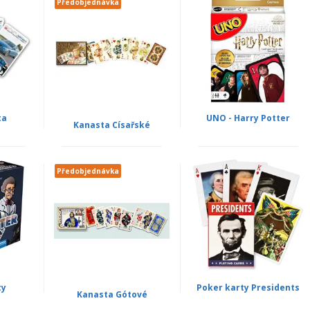
Předobjednávka
ta
UNO - Harry Potter
Kanasta Císařské
Předobjednávka
ty
Poker karty Presidents
Kanasta Gótové