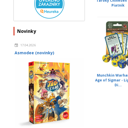
Taroky Chinesen 
Piatnik
Novinky
17.04.2026
Asmodee (novinky)
Munchkin Warh
Age of Sigmar - L
Di...