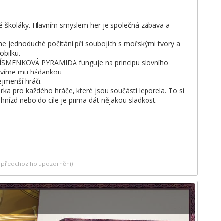
lé školáky. Hlavním smyslem her je společná zábava a
 jednoduché počítání při soubojích s mořskými tvory a
obilku.
 PÍSMENKOVÁ PYRAMIDA funguje na principu slovního
povíme mu hádankou.
jmenší hráči.
urka pro každého hráče, které jsou součástí leporela. To si
nízd nebo do cíle je prima dát nějakou sladkost.
ez předchozího upozornění)