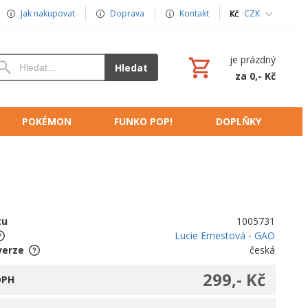
Jak nakupovat
Doprava
Kontakt
CZK
je prázdný
Hledat
za 0,- Kč
POKÉMON
FUNKO POP!
DOPLŇKY
tu
1005731
Lucie Ernestová - GAO
verze
česká
299,- Kč
DPH