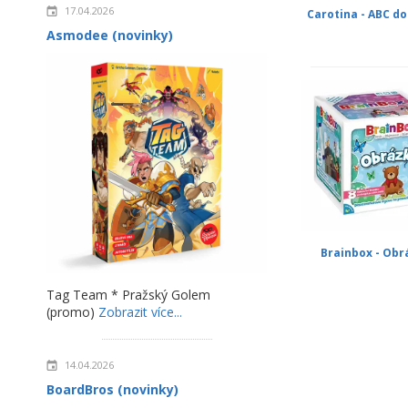
17.04.2026
Carotina - ABC d
Asmodee (novinky)
Brainbox - Obr
Tag Team * Pražský Golem
(promo)
Zobrazit více...
14.04.2026
BoardBros (novinky)