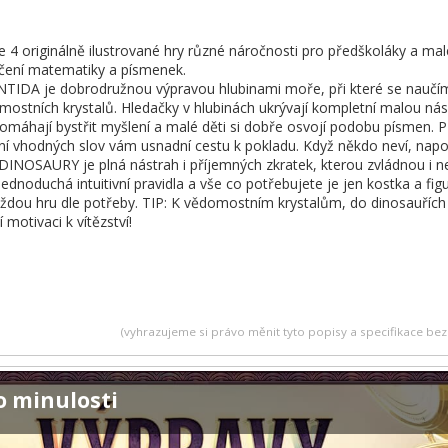
 4 originálně ilustrované hry různé náročnosti pro předškoláky a ma
učení matematiky a písmenek.
DA je dobrodružnou výpravou hlubinami moře, při které se naučíme
omostních krystalů. Hledačky v hlubinách ukrývají kompletní malou nás
áhají bystřit myšlení a malé děti si dobře osvojí podobu písmen.
ení vhodných slov vám usnadní cestu k pokladu. Když někdo neví, na
NOSAURY je plná nástrah i příjemných zkratek, kterou zvládnou i ne
ednoduchá intuitivní pravidla a vše co potřebujete je jen kostka a fig
ždou hru dle potřeby. TIP: K vědomostním krystalům, do dinosauřích h
motivaci k vítězství!
(vyhrazujeme si právo měnit tyto popisy a specifikace b
o minulosti