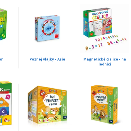
or
Poznej vlajky - Asie
Magnetické číslice - na
lednici