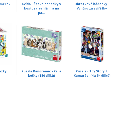
omeček
Kvído - České pohádky v
Obrázkové hádanky -
kostce (rychlá hra na
Vzhůru za zvířátky
pa...
ázky
Puzzle Panoramic - Psi a
Puzzle - Toy Story 4:
kočky (150 dílků)
Kamarádi (4 x 54 dílků)