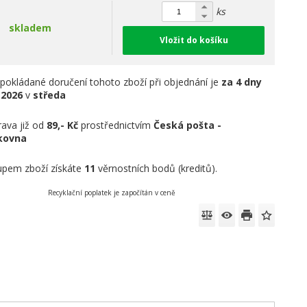
ks
skladem
Vložit do košíku
pokládané doručení tohoto zboží při objednání je
za 4 dny
.2026
v
středa
ava již od
89,- Kč
prostřednictvím
Česká pošta -
íkovna
pem zboží získáte
11
věrnostních bodů (kreditů).
Recyklační poplatek je započítán v ceně