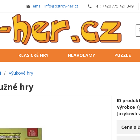
email: info@ostrov-her.cz
Tel.: +420 775 421 349
KLASICKÉ HRY
HLAVOLAMY
PUZZLE
i
/
Výukové hry
užné hry
ID produk
Výrobce
Jazyková 
Cena s 