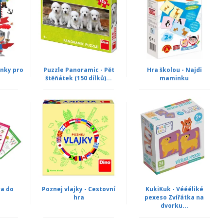
nky pro
Puzzle Panoramic - Pět
Hra školou - Najdi
štěňátek (150 dílků)...
maminku
ra do
Poznej vlajky - Cestovní
KukiKuk - Véééliké
hra
pexeso Zvířátka na
dvorku...