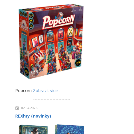
Popcorn
Zobrazit více...
02.04.2026
REXhry (novinky)