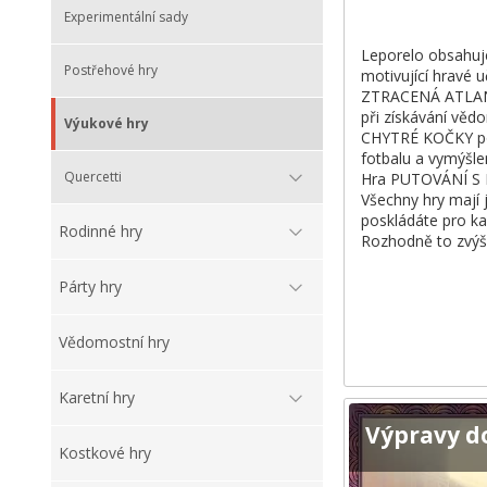
Experimentální sady
Leporelo obsahuje
Postřehové hry
motivující hravé 
ZTRACENÁ ATLANTI
při získávání věd
Výukové hry
CHYTRÉ KOČKY pom
fotbalu a vymýšl
Quercetti
Hra PUTOVÁNÍ S DI
Všechny hry mají j
poskládáte pro ka
Rodinné hry
Rozhodně to zvýší 
Párty hry
Vědomostní hry
Karetní hry
Výpravy d
Kostkové hry