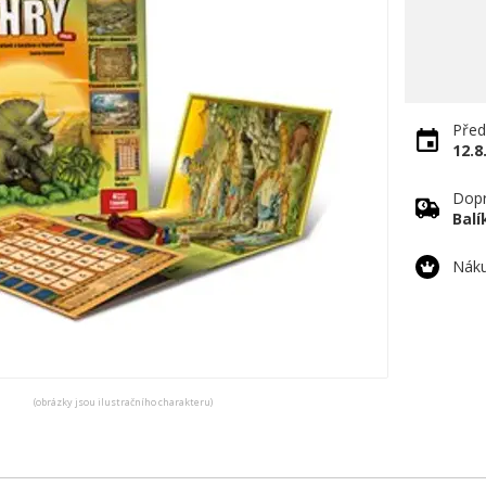
Před
12.8
Dopr
Bal
Náku
(obrázky jsou ilustračního charakteru)