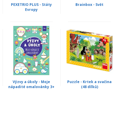
PEXETRIO PLUS - Státy
Brainbox - Svět
Evropy
Výzvy a úkoly - Moje
Puzzle - Krtek a svačina
nápadité omalovánky 3+
(48 dílků)