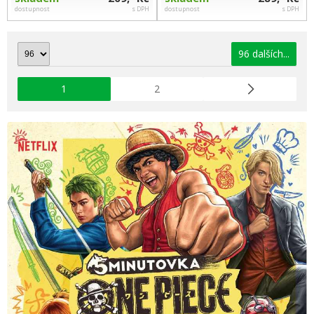
dostupnost
s DPH
dostupnost
s DPH
96 dalších...
1
2