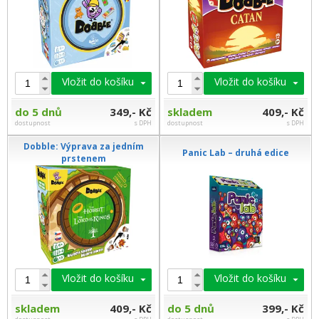
Vložit do košíku
Vložit do košíku
do 5 dnů
349,- Kč
skladem
409,- Kč
dostupnost
s DPH
dostupnost
s DPH
Dobble: Výprava za jedním
Panic Lab – druhá edice
prstenem
Vložit do košíku
Vložit do košíku
skladem
409,- Kč
do 5 dnů
399,- Kč