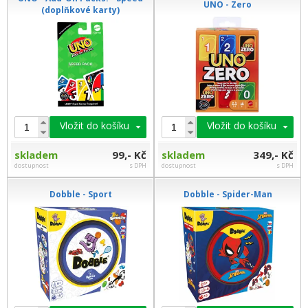
UNO - Zero
(doplňkové karty)
Vložit do košíku
Vložit do košíku
skladem
99,- Kč
skladem
349,- Kč
dostupnost
s DPH
dostupnost
s DPH
Dobble - Sport
Dobble - Spider-Man