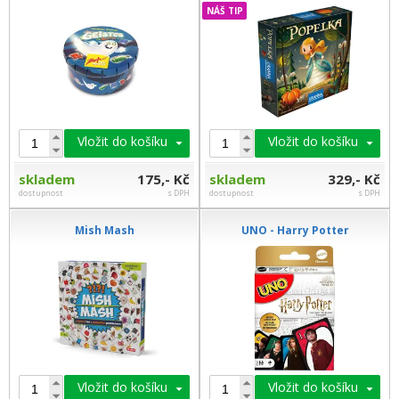
NÁŠ TIP
Vložit do košíku
Vložit do košíku
skladem
175,- Kč
skladem
329,- Kč
dostupnost
s DPH
dostupnost
s DPH
Mish Mash
UNO - Harry Potter
Vložit do košíku
Vložit do košíku