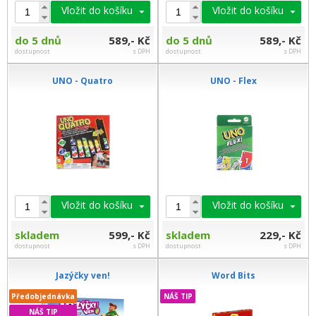
Vložit do košíku
Vložit do košíku
do 5 dnů
589,- Kč
do 5 dnů
589,- Kč
dostupnost
s DPH
dostupnost
s DPH
UNO - Quatro
UNO - Flex
Vložit do košíku
Vložit do košíku
skladem
599,- Kč
skladem
229,- Kč
dostupnost
s DPH
dostupnost
s DPH
Jazýčky ven!
Word Bits
Předobjednávka
NÁŠ TIP
NÁŠ TIP