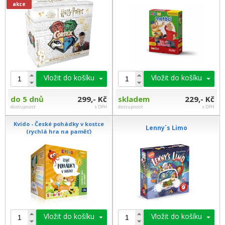
akce
Vložit do košíku
Vložit do košíku
do 5 dnů
299,- Kč
skladem
229,- Kč
dostupnost
s DPH
dostupnost
s DPH
Kvído - České pohádky v kostce
Lenny´s Limo
(rychlá hra na paměť)
Vložit do košíku
Vložit do košíku