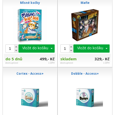
Mlsné kočky
Mafie
Vložit do košíku
Vložit do košíku
do 5 dnů
499,- Kč
skladem
329,- Kč
dostupnost
s DPH
dostupnost
s DPH
Cortex - Access+
Dobble - Access+