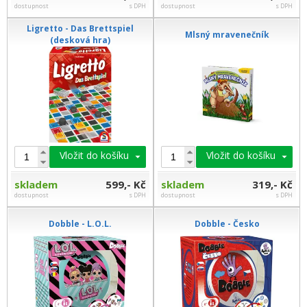
dostupnost
s DPH
dostupnost
s DPH
Ligretto - Das Brettspiel
Mlsný mravenečník
(desková hra)
Vložit do košíku
Vložit do košíku
skladem
599,- Kč
skladem
319,- Kč
dostupnost
s DPH
dostupnost
s DPH
Dobble - L.O.L.
Dobble - Česko