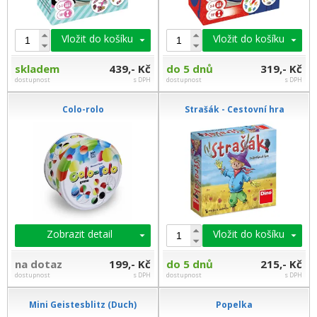
Vložit do košíku
Vložit do košíku
skladem
439,- Kč
do 5 dnů
319,- Kč
dostupnost
s DPH
dostupnost
s DPH
Colo-rolo
Strašák - Cestovní hra
Zobrazit detail
Vložit do košíku
na dotaz
199,- Kč
do 5 dnů
215,- Kč
dostupnost
s DPH
dostupnost
s DPH
Mini Geistesblitz (Duch)
Popelka