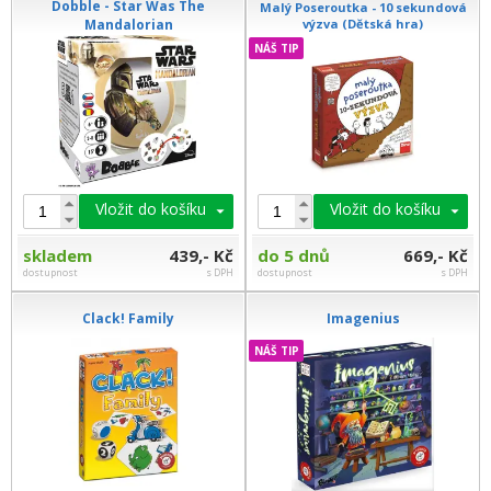
Dobble - Star Was The
Malý Poseroutka - 10 sekundová
Mandalorian
výzva (Dětská hra)
NÁŠ TIP
Vložit do košíku
Vložit do košíku
skladem
439,- Kč
do 5 dnů
669,- Kč
dostupnost
s DPH
dostupnost
s DPH
Clack! Family
Imagenius
NÁŠ TIP