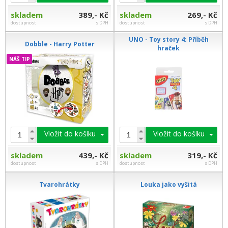
skladem
389,- Kč
skladem
269,- Kč
dostupnost
s DPH
dostupnost
s DPH
UNO - Toy story 4: Příběh
Dobble - Harry Potter
hraček
NÁŠ TIP
Vložit do košíku
Vložit do košíku
skladem
439,- Kč
skladem
319,- Kč
dostupnost
s DPH
dostupnost
s DPH
Tvarohrátky
Louka jako vyšitá