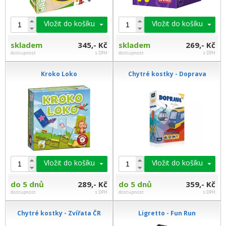
Vložit do košíku
Vložit do košíku
skladem
345,- Kč
skladem
269,- Kč
dostupnost
s DPH
dostupnost
s DPH
Kroko Loko
Chytré kostky - Doprava
Vložit do košíku
Vložit do košíku
do 5 dnů
289,- Kč
do 5 dnů
359,- Kč
dostupnost
s DPH
dostupnost
s DPH
Chytré kostky - Zvířata ČR
Ligretto - Fun Run