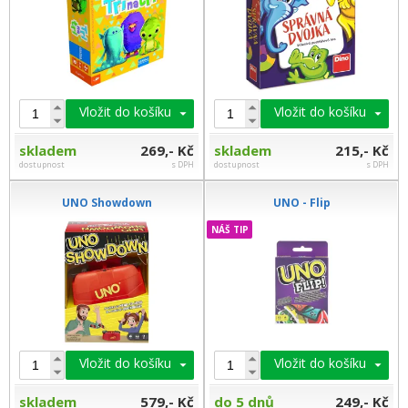
Vložit do košíku
Vložit do košíku
skladem
269,- Kč
skladem
215,- Kč
dostupnost
s DPH
dostupnost
s DPH
UNO Showdown
UNO - Flip
NÁŠ TIP
Vložit do košíku
Vložit do košíku
skladem
579,- Kč
do 5 dnů
249,- Kč