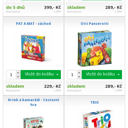
do 5 dnů
399,- Kč
skladem
289,- Kč
dostupnost
s DPH
dostupnost
s DPH
PAT A MAT - záchod
Otti Panzerotti
Vložit do košíku
Vložit do košíku
skladem
229,- Kč
skladem
289,- Kč
dostupnost
s DPH
dostupnost
s DPH
Krtek a kamarádi - Cestovní
TRIO
hra