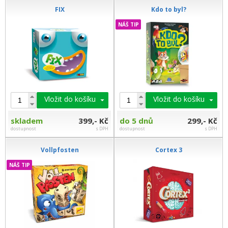
FIX
Kdo to byl?
NÁŠ TIP
Vložit do košíku
Vložit do košíku
skladem
399,- Kč
do 5 dnů
299,- Kč
dostupnost
s DPH
dostupnost
s DPH
Vollpfosten
Cortex 3
NÁŠ TIP