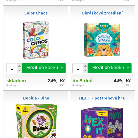
dostupnost
s DPH
dostupnost
s DPH
Color Chaos
Obrázkové zrcadlení
Vložit do košíku
Vložit do košíku
skladem
249,- Kč
do 5 dnů
449,- Kč
dostupnost
s DPH
dostupnost
s DPH
Dobble - Dino
HEX IT - postřehová hra