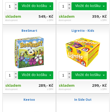
Vložit do košíku
Vložit do košíku
skladem
549,- Kč
skladem
359,- Kč
dostupnost
s DPH
dostupnost
s DPH
BeeSmart
Ligretto - Kids
Vložit do košíku
Vložit do košíku
skladem
289,- Kč
skladem
299,- Kč
dostupnost
s DPH
dostupnost
s DPH
Keetoo
In Side Out