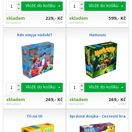
Vložit do košíku
Vložit do košíku
skladem
229,- Kč
skladem
599,- Kč
dostupnost
s DPH
dostupnost
s DPH
Kdo umyje nádobí?
Hamouni
Vložit do košíku
Vložit do košíku
skladem
269,- Kč
skladem
269,- Kč
dostupnost
s DPH
dostupnost
s DPH
Tři na tři
Správná dvojka - Cestovní hra