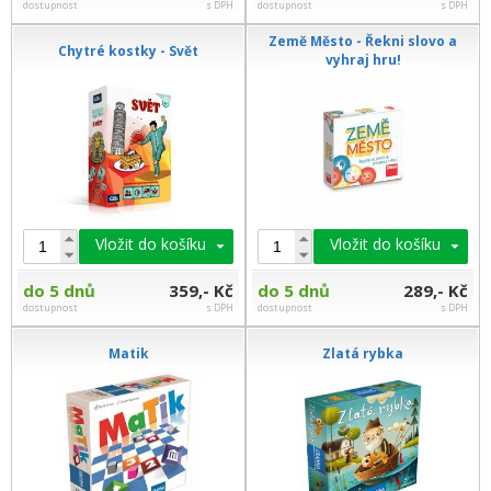
dostupnost
s DPH
dostupnost
s DPH
Země Město - Řekni slovo a
Chytré kostky - Svět
vyhraj hru!
Vložit do košíku
Vložit do košíku
do 5 dnů
359,- Kč
do 5 dnů
289,- Kč
dostupnost
s DPH
dostupnost
s DPH
Matik
Zlatá rybka