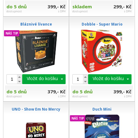
do 5 dnů
399,- Kč
skladem
299,- Kč
dostupnost
s DPH
dostupnost
s DPH
Bláznivé lívance
Dobble - Super Mario
NÁŠ TIP
Vložit do košíku
Vložit do košíku
do 5 dnů
379,- Kč
do 5 dnů
399,- Kč
dostupnost
s DPH
dostupnost
s DPH
UNO - Show Em No Mercy
Duch Mini
NÁŠ TIP