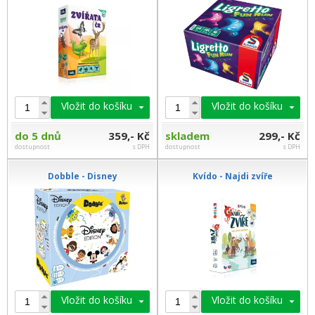
Vložit do košíku
Vložit do košíku
do 5 dnů
359,- Kč
skladem
299,- Kč
dostupnost
s DPH
dostupnost
s DPH
Dobble - Disney
Kvído - Najdi zvíře
Vložit do košíku
Vložit do košíku