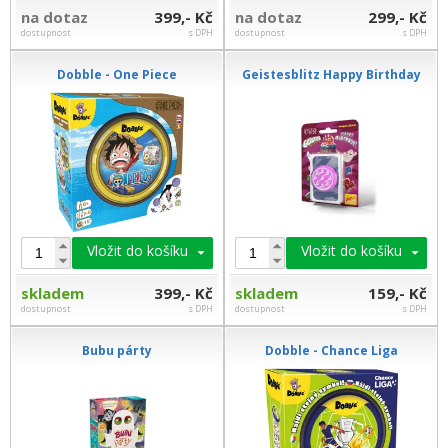
na dotaz
399,- Kč
na dotaz
299,- Kč
dostupnost
s DPH
dostupnost
s DPH
Dobble - One Piece
Geistesblitz Happy Birthday
Vložit do košíku
Vložit do košíku
skladem
399,- Kč
skladem
159,- Kč
dostupnost
s DPH
dostupnost
s DPH
Bubu párty
Dobble - Chance Liga