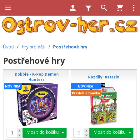
Úvod
/
Hry pro děti
/
Postřehové hry
Postřehové hry
Dobble - K-Pop Demon
Rozdíly: Asterix
Hunters
NOVINKA
NOVINKA
Předobjednávka
Vložit do košíku
Vložit do košíku