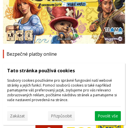
1
2
3
4
Bezpečné platby online
Tato stránka používá cookies
Soubory cookies používáme pro správné fungování naší webové
stránky a jejích funkcí. Pomocí souborů cookies si také například
pamatujeme váš preferovaný jazyk, zvyšujeme pro vás relevanci
zobrazovaných reklam, počítáme návštěvu stránek a pamatujeme si
vaše nastavení provedená na stránce.
Dopravu zajišťuje
Zakázat
Přizpůsobit
Povolit vše