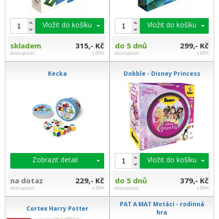
Vložit do košíku
Vložit do košíku
skladem
315,- Kč
do 5 dnů
299,- Kč
dostupnost
s DPH
dostupnost
s DPH
Kecka
Dobble - Disney Princess
Zobrazit detail
Vložit do košíku
na dotaz
229,- Kč
do 5 dnů
379,- Kč
dostupnost
s DPH
dostupnost
s DPH
PAT A MAT Motáci - rodinná
Cortex Harry Potter
hra