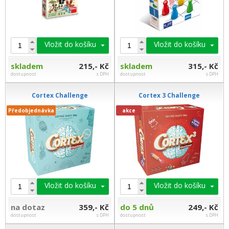
Vložit do košíku
Vložit do košíku
skladem
215,- Kč
skladem
315,- Kč
dostupnost
s DPH
dostupnost
s DPH
Cortex Challenge
Cortex 3 Challenge
Předobjednávka
akce
Vložit do košíku
Vložit do košíku
na dotaz
359,- Kč
do 5 dnů
249,- Kč
dostupnost
s DPH
dostupnost
s DPH