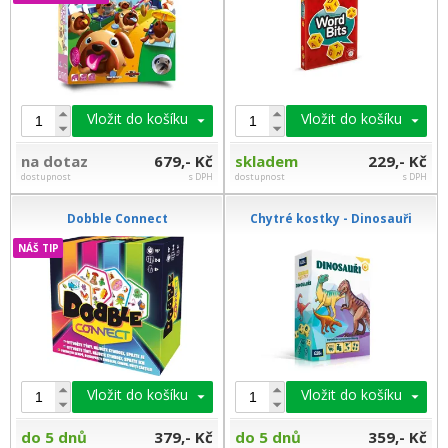
Vložit do košíku
Vložit do košíku
na dotaz
679,- Kč
skladem
229,- Kč
dostupnost
s DPH
dostupnost
s DPH
Dobble Connect
Chytré kostky - Dinosauři
NÁŠ TIP
Vložit do košíku
Vložit do košíku
do 5 dnů
379,- Kč
do 5 dnů
359,- Kč