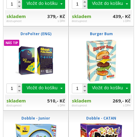
Vložit do košíku
Vložit do košíku
skladem
379,- Kč
skladem
439,- Kč
dostupnost
s DPH
dostupnost
s DPH
DroPolter (ENG)
Burger Bum
NÁŠ TIP
Vložit do košíku
Vložit do košíku
skladem
510,- Kč
skladem
269,- Kč
dostupnost
s DPH
dostupnost
s DPH
Dobble - Junior
Dobble - CATAN