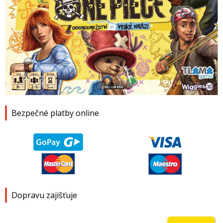
1
2
3
4
Bezpečné platby online
Dopravu zajišťuje