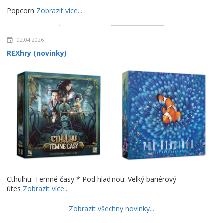
Popcorn
Zobrazit více...
02.04.2026
REXhry (novinky)
Cthulhu: Temné časy * Pod hladinou: Velký bariérový
útes
Zobrazit více...
Zobrazit všechny novinky...