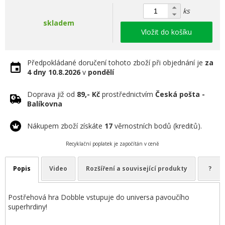
ks
skladem
Vložit do košíku
Předpokládané doručení tohoto zboží při objednání je
za
4 dny
10.8.2026
v
pondělí
Doprava již od
89,- Kč
prostřednictvím
Česká pošta -
Balíkovna
Nákupem zboží získáte
17
věrnostních bodů (kreditů).
Recyklační poplatek je započítán v ceně
Popis
Video
Rozšíření a související produkty
?
Postřehová hra Dobble vstupuje do universa pavoučího
superhrdiny!