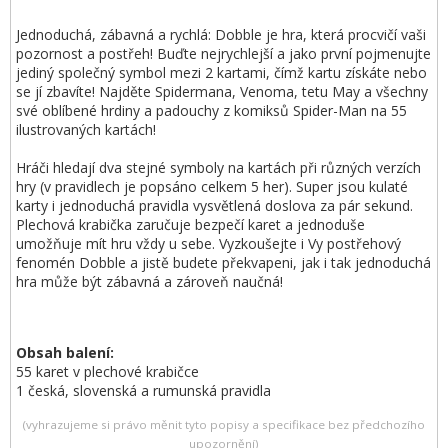
Jednoduchá, zábavná a rychlá: Dobble je hra, která procvičí vaši
pozornost a postřeh! Buďte nejrychlejší a jako první pojmenujte
jediný společný symbol mezi 2 kartami, čímž kartu získáte nebo
se jí zbavíte! Najděte Spidermana, Venoma, tetu May a všechny
své oblíbené hrdiny a padouchy z komiksů Spider-Man na 55
ilustrovaných kartách!
Hráči hledají dva stejné symboly na kartách při různých verzích
hry (v pravidlech je popsáno celkem 5 her). Super jsou kulaté
karty i jednoduchá pravidla vysvětlená doslova za pár sekund.
Plechová krabička zaručuje bezpečí karet a jednoduše
umožňuje mít hru vždy u sebe. Vyzkoušejte i Vy postřehový
fenomén Dobble a jistě budete překvapeni, jak i tak jednoduchá
hra může být zábavná a zároveň naučná!
Obsah balení:
55 karet v plechové krabičce
1 česká, slovenská a rumunská pravidla
(vyhrazujeme si právo měnit tyto popisy a specifikace bez předchozího
upozornění)