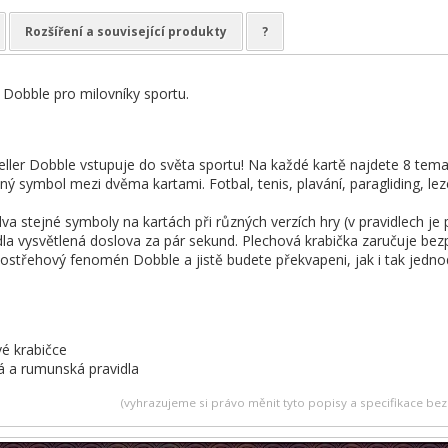
Rozšíření a související produkty
?
 Dobble pro milovníky sportu.
ller Dobble vstupuje do světa sportu! Na každé kartě najdete 8 tema
ý symbol mezi dvěma kartami. Fotbal, tenis, plavání, paragliding, le
dva stejné symboly na kartách při různých verzích hry (v pravidlech je
la vysvětlená doslova za pár sekund. Plechová krabička zaručuje bez
postřehový fenomén Dobble a jistě budete překvapeni, jak i tak jed
vé krabičce
á a rumunská pravidla
(vyhrazujeme si právo měnit tyto popisy a specifikace b