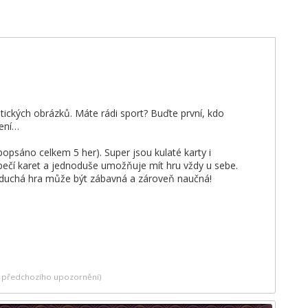
tických obrázků. Máte rádi sport? Buďte první, kdo
zení…
 popsáno celkem 5 her). Super jsou kulaté karty i
pečí karet a jednoduše umožňuje mít hru vždy u sebe.
noduchá hra může být zábavná a zároveň naučná!
ez předchozího upozornění)