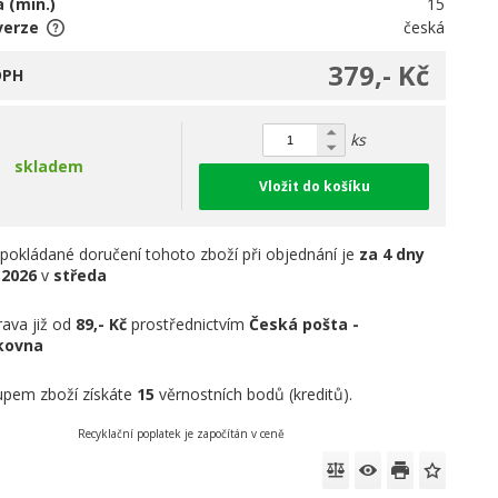
 (min.)
15
verze
česká
379,- Kč
DPH
ks
skladem
Vložit do košíku
pokládané doručení tohoto zboží při objednání je
za 4 dny
.2026
v
středa
ava již od
89,- Kč
prostřednictvím
Česká pošta -
íkovna
pem zboží získáte
15
věrnostních bodů (kreditů).
Recyklační poplatek je započítán v ceně