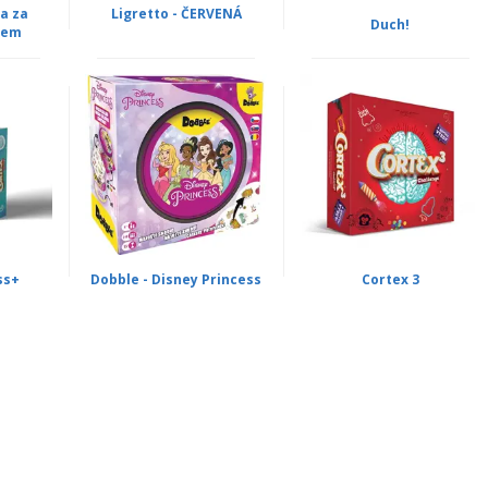
a za
Ligretto - ČERVENÁ
Duch!
nem
ss+
Dobble - Disney Princess
Cortex 3