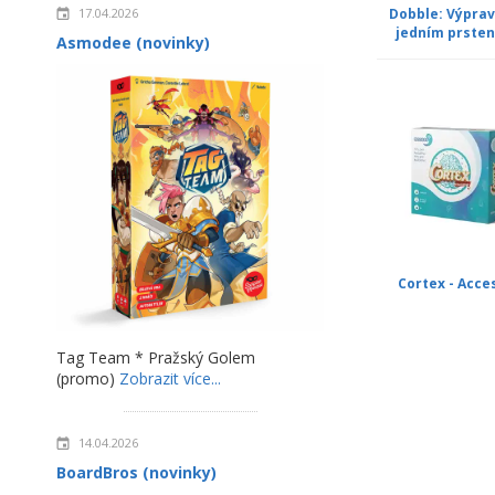
Dobble: Výprav
17.04.2026
jedním prste
Asmodee (novinky)
Cortex - Acce
Tag Team * Pražský Golem
(promo)
Zobrazit více...
14.04.2026
BoardBros (novinky)