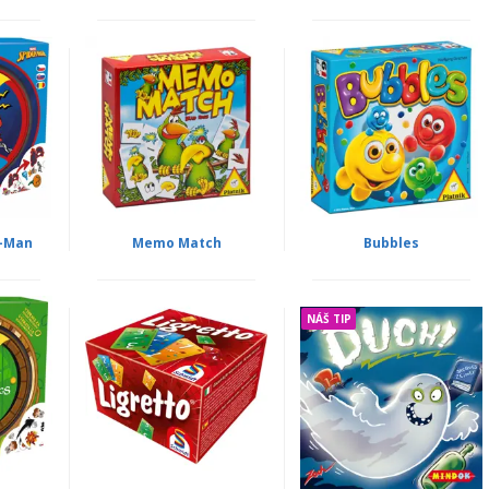
r-Man
Memo Match
Bubbles
NÁŠ TIP