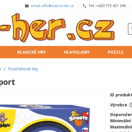
email: info@ostrov-her.cz
Tel.: +420 775 421 349
KLASICKÉ HRY
HLAVOLAMY
PUZZLE
i
/
Postřehové hry
port
ID produk
Výrobce
Doporučen
Minimální
Maximální