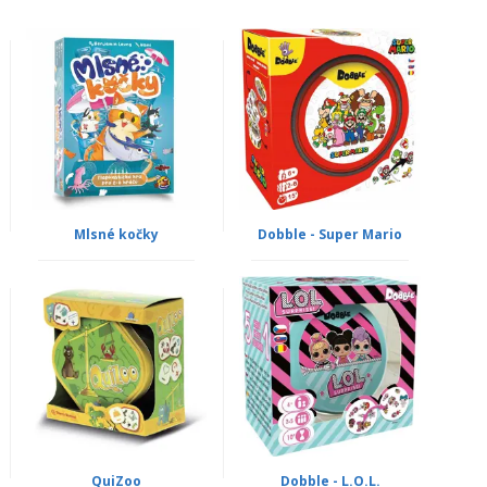
Mlsné kočky
Dobble - Super Mario
QuiZoo
Dobble - L.O.L.