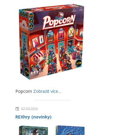
Popcorn
Zobrazit více...
02.04.2026
REXhry (novinky)