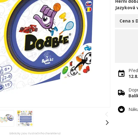
Herní doba
Jazyková 
Cena s 
Před
12.8
Dopr
Bal
Náku
(obrázky jsou ilustračního charakteru)