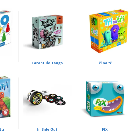
Tarantule Tango
Tři na tři
tti
In Side Out
FIX