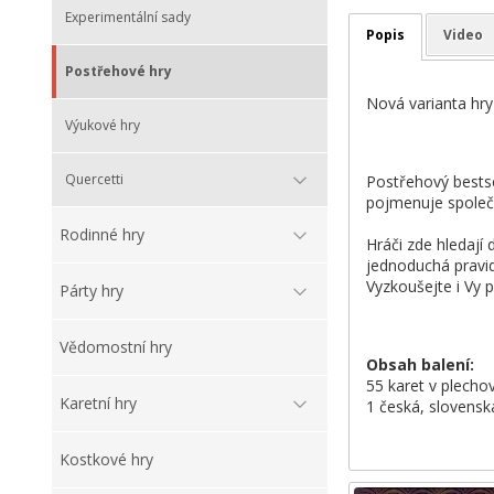
Experimentální sady
Popis
Video
Postřehové hry
Nová varianta hry
Výukové hry
Quercetti
Postřehový bestse
pojmenuje společn
Rodinné hry
Hráči zde hledají 
jednoduchá pravid
Vyzkoušejte i Vy 
Párty hry
Vědomostní hry
Obsah balení:
55 karet v plecho
Karetní hry
1 česká, slovensk
Kostkové hry