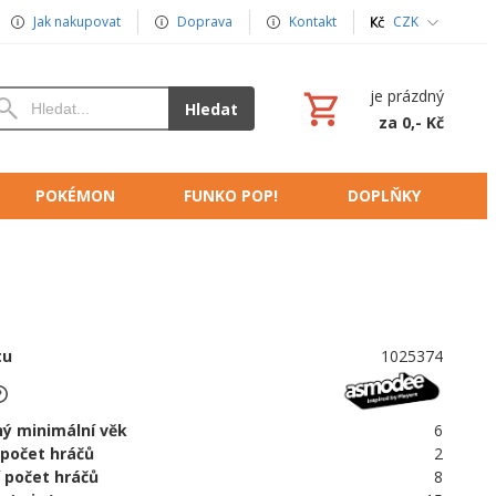
Jak nakupovat
Doprava
Kontakt
CZK
je prázdný
Hledat
za 0,- Kč
POKÉMON
FUNKO POP!
DOPLŇKY
tu
1025374
ý minimální věk
6
 počet hráčů
2
 počet hráčů
8