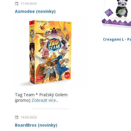
17.04.2026
Asmodee (novinky)
Creagami L - P
Tag Team * Pražský Golem
(promo)
Zobrazit více...
14.04.2026
BoardBros (novinky)