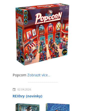
Popcorn
Zobrazit více...
02.04.2026
REXhry (novinky)