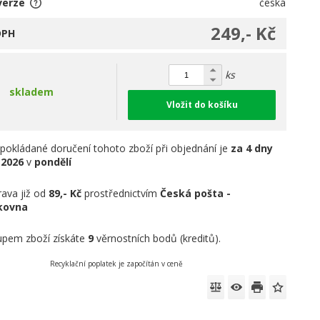
verze
česká
249,- Kč
DPH
ks
skladem
Vložit do košíku
pokládané doručení tohoto zboží při objednání je
za 4 dny
.2026
v
pondělí
ava již od
89,- Kč
prostřednictvím
Česká pošta -
íkovna
pem zboží získáte
9
věrnostních bodů (kreditů).
Recyklační poplatek je započítán v ceně