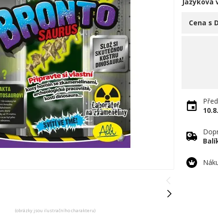
Jazyková 
Cena s 
Před
10.8
Dopr
Bal
Náku
(obrázky jsou ilustračního charakteru)