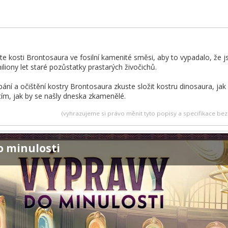
e kosti Brontosaura ve fosilní kamenité směsi, aby to vypadalo, že jst
liony let staré pozůstatky prastarých živočichů.
ní a očištění kostry Brontosaura zkuste složit kostru dinosaura, jak 
ím, jak by se našly dneska zkamenělé.
(vyhrazujeme si právo měnit tyto popisy a specifikace b
o minulosti