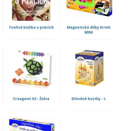
Tvořivá knížka o ptácích
Magnetické dílky Krtek
MINI
Creagami XS - Želva
Dřevěné kostky - L