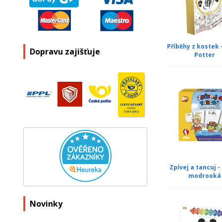
Příběhy z kostek 
Dopravu zajišťuje
Potter
Zpívej a tancuj -
modrooká
Novinky