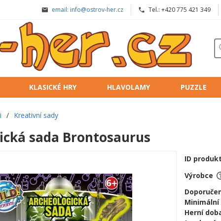
email: info@ostrov-her.cz
Tel.: +420 775 421 349
KLASICKÉ HRY
HLAVOLAMY
PUZZLE
i
/
Kreativní sady
ická sada Brontosaurus
ID produk
Výrobce
Doporučen
Minimální
Herní doba