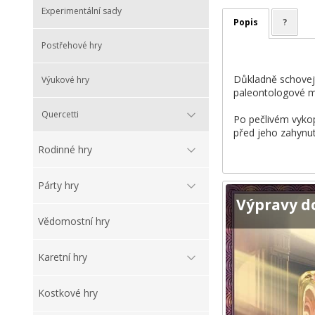
Experimentální sady
Popis
?
Postřehové hry
Důkladně schovejt
Výukové hry
paleontologové mi
Quercetti
Po pečlivém vykopá
před jeho zahynut
Rodinné hry
Párty hry
Výpravy d
Vědomostní hry
Karetní hry
Kostkové hry