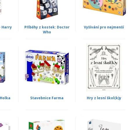
- Harry
Příběhy z kostek: Doctor
Vyšívání pro nejmenší
Who
 Holka
Stavebnice Farma
Hry z lesní škol(k)y