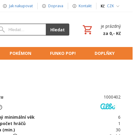
Jak nakupovat
Doprava
Kontakt
CZK
je prázdný
Hledat
za 0,- Kč
POKÉMON
FUNKO POP!
DOPLŇKY
tu
1000402
ý minimální věk
6
 počet hráčů
1
 (min.)
30