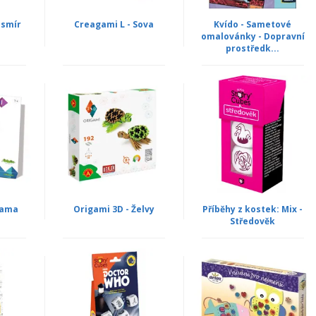
esmír
Creagami L - Sova
Kvído - Sametové
omalovánky - Dopravní
prostředk...
Lama
Origami 3D - Želvy
Příběhy z kostek: Mix -
Středověk