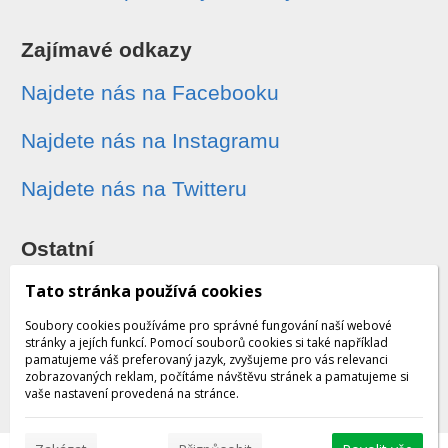
Zajímavé odkazy
Najdete nás na Facebooku
Najdete nás na Instagramu
Najdete nás na Twitteru
Ostatní
Sledování zásilek
Tato stránka používá cookies
Soubory cookies používáme pro správné fungování naší webové
Dárkové poukazy
stránky a jejích funkcí. Pomocí souborů cookies si také například
pamatujeme váš preferovaný jazyk, zvyšujeme pro vás relevanci
zobrazovaných reklam, počítáme návštěvu stránek a pamatujeme si
Obchodní podmínky - archiv
vaše nastavení provedená na stránce.