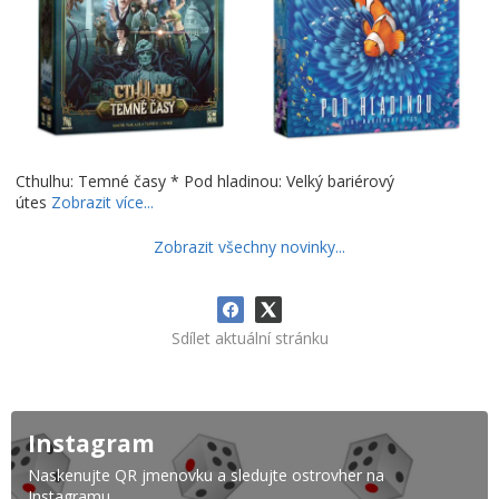
Cthulhu: Temné časy * Pod hladinou: Velký bariérový
útes
Zobrazit více...
Zobrazit všechny novinky...
Sdílet aktuální stránku
Instagram
Naskenujte QR jmenovku a sledujte ostrovher na
Instagramu.