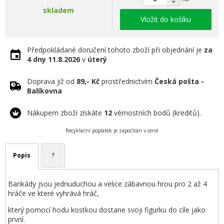
skladem
Vložit do košíku
Předpokládané doručení tohoto zboží při objednání je
za
4 dny
11.8.2026
v
úterý
Doprava již od
89,- Kč
prostřednictvím
Česká pošta -
Balíkovna
Nákupem zboží získáte
12
věrnostních bodů (kreditů).
Recyklační poplatek je započítán v ceně
Popis
?
Barikády jsou jednuduchou a velice zábavnou hrou pro 2 až 4
hráče ve které vyhrává hráč,
který pomocí hodu kostkou dostane svoji figurku do cíle jako
první.