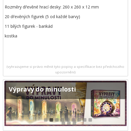
Rozměry dřevěné hrací desky: 260 x 260 x 12 mm
20 dřevěných figurek (5 od každé barvy)
11 bílých figurek - barikád
kostka
(vyhrazujeme si právo měnit tyto popisy a specifikace bez předchozího
upozornění)
Výpravy do minulosti
1
2
3
4
5
6
7
8
9
10
11
12