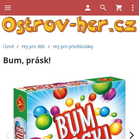
Úvod
/
Hry pro děti
/
Hry pro předškoláky
Bum, prásk!