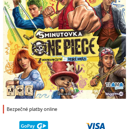
1
2
3
4
Bezpečné platby online