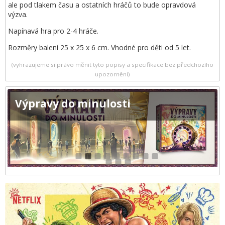
ale pod tlakem času a ostatních hráčů to bude opravdová
výzva.
Napínavá hra pro 2-4 hráče.
Rozměry balení 25 x 25 x 6 cm. Vhodné pro děti od 5 let.
(vyhrazujeme si právo měnit tyto popisy a specifikace bez předchozího
upozornění)
Výpravy do minulosti
1
2
3
4
5
6
7
8
9
10
11
12