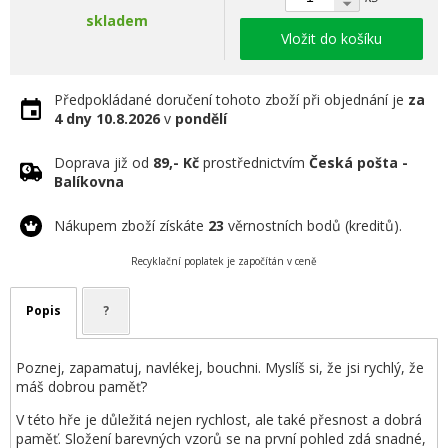
skladem
Vložit do košíku
Předpokládané doručení tohoto zboží při objednání je
za
4 dny
10.8.2026
v
pondělí
Doprava již od
89,- Kč
prostřednictvím
Česká pošta -
Balíkovna
Nákupem zboží získáte
23
věrnostních bodů (kreditů).
Recyklační poplatek je započítán v ceně
Popis
?
Poznej, zapamatuj, navlékej, bouchni. Myslíš si, že jsi rychlý, že
máš dobrou paměť?
V této hře je důležitá nejen rychlost, ale také přesnost a dobrá
paměť. Složení barevných vzorů se na první pohled zdá snadné,