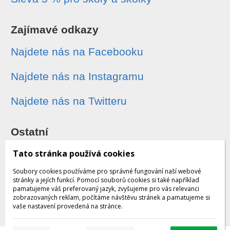
Zajímavé odkazy
Najdete nás na Facebooku
Najdete nás na Instagramu
Najdete nás na Twitteru
Ostatní
Sledování zásilek
Tato stránka používá cookies
Soubory cookies používáme pro správné fungování naší webové
Dárkové poukazy
stránky a jejích funkcí. Pomocí souborů cookies si také například
pamatujeme váš preferovaný jazyk, zvyšujeme pro vás relevanci
zobrazovaných reklam, počítáme návštěvu stránek a pamatujeme si
Obchodní podmínky - archiv
vaše nastavení provedená na stránce.