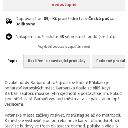
nedostupné
Doprava již od
89,- Kč
prostřednictvím
Česká pošta -
Balíkovna
Nákupem zboží získáte
43
věrnostních bodů (kreditů).
Recyklační poplatek je započítán v ceně
Popis
Rozšíření a související produkty
Podobné produkt
Divoké hordy Barbarů ohrožují ostrov Katan! Přilákalo je
bohatství katanských měst. Barbarská flotila se blíží. Když
Barbaři zaútočí, musí se rytíři sjednotit a postavit se jim. Pokud
jsou příliš slabí, Barbaři vyrabují města a ta se pak stanou opět
vesnicemi.
Katanská města zažívají rozkvět, rozrůstají se až do metropolí.
K městské výstavbě jsou potřeba nové karty - obchodní zboží.
Staví se budovy ve třech oblastech: obchod, politika a věda. S