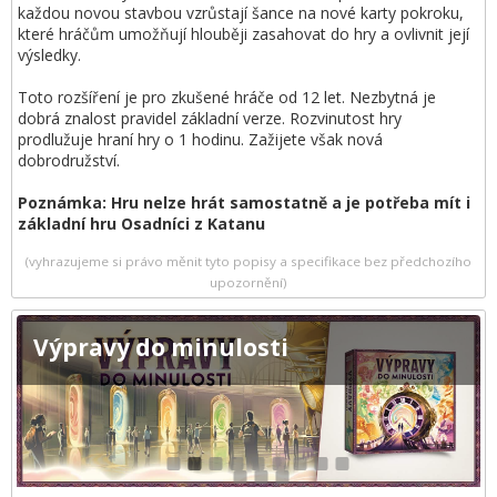
každou novou stavbou vzrůstají šance na nové karty pokroku,
které hráčům umožňují hlouběji zasahovat do hry a ovlivnit její
výsledky.
Toto rozšíření je pro zkušené hráče od 12 let. Nezbytná je
dobrá znalost pravidel základní verze. Rozvinutost hry
prodlužuje hraní hry o 1 hodinu. Zažijete však nová
dobrodružství.
Poznámka: Hru nelze hrát samostatně a je potřeba mít i
základní hru Osadníci z Katanu
(vyhrazujeme si právo měnit tyto popisy a specifikace bez předchozího
upozornění)
Výpravy do minulosti
1
2
3
4
5
6
7
8
9
10
11
12