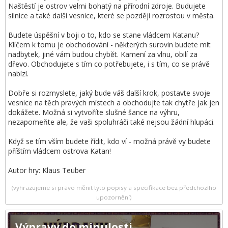
Naštěstí je ostrov velmi bohatý na přírodní zdroje. Budujete
silnice a také další vesnice, které se později rozrostou v města.
Budete úspěšní v boji o to, kdo se stane vládcem Katanu?
Klíčem k tomu je obchodování - některých surovin budete mít
nadbytek, jiné vám budou chybět. Kamení za vlnu, obilí za
dřevo. Obchodujete s tím co potřebujete, i s tím, co se právě
nabízí.
Dobře si rozmyslete, jaký bude váš další krok, postavte svoje
vesnice na těch pravých místech a obchodujte tak chytře jak jen
dokážete. Možná si vytvoříte slušné šance na výhru,
nezapomeňte ale, že vaši spoluhráči také nejsou žádní hlupáci.
Když se tím vším budete řídit, kdo ví - možná právě vy budete
příštím vládcem ostrova Katan!
Autor hry: Klaus Teuber
(vyhrazujeme si právo měnit tyto popisy a specifikace bez předchozího
upozornění)
Výpravy do minulosti