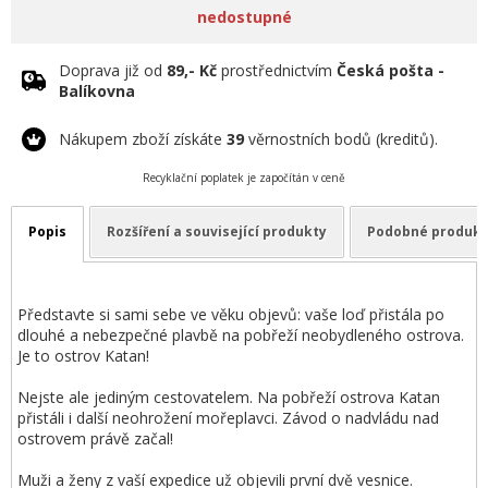
nedostupné
Doprava již od
89,- Kč
prostřednictvím
Česká pošta -
Balíkovna
Nákupem zboží získáte
39
věrnostních bodů (kreditů).
Recyklační poplatek je započítán v ceně
Popis
Rozšíření a související produkty
Podobné produkt
Představte si sami sebe ve věku objevů: vaše loď přistála po
dlouhé a nebezpečné plavbě na pobřeží neobydleného ostrova.
Je to ostrov Katan!
Nejste ale jediným cestovatelem. Na pobřeží ostrova Katan
přistáli i další neohrožení mořeplavci. Závod o nadvládu nad
ostrovem právě začal!
Muži a ženy z vaší expedice už objevili první dvě vesnice.