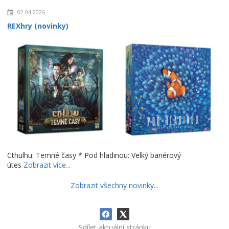
02.04.2026
REXhry (novinky)
Cthulhu: Temné časy * Pod hladinou: Velký bariérový
útes
Zobrazit více...
Zobrazit všechny novinky...
Sdílet aktuální stránku