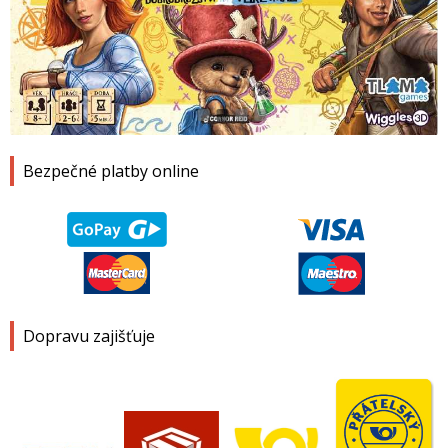
1
2
3
4
Bezpečné platby online
Dopravu zajišťuje