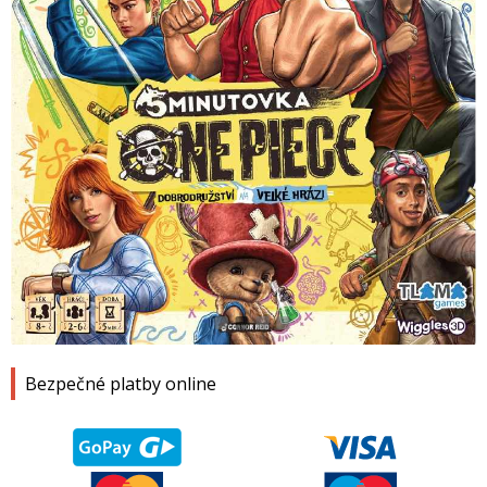
1
2
3
4
Bezpečné platby online