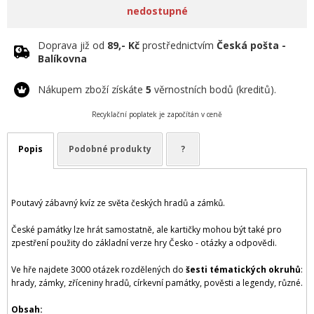
nedostupné
Doprava již od
89,- Kč
prostřednictvím
Česká pošta -
Balíkovna
Nákupem zboží získáte
5
věrnostních bodů (kreditů).
Recyklační poplatek je započítán v ceně
Popis
Podobné produkty
?
Poutavý zábavný kvíz ze světa českých hradů a zámků.
České památky lze hrát samostatně, ale kartičky mohou být také pro
zpestření použity do základní verze hry Česko - otázky a odpovědi.
Ve hře najdete 3000 otázek rozdělených do
šesti tématických okruhů
:
hrady, zámky, zříceniny hradů, církevní památky, pověsti a legendy, různé.
Obsah: