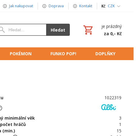
Jak nakupovat
Doprava
Kontakt
CZK
je prázdný
Hledat
za 0,- Kč
POKÉMON
FUNKO POP!
DOPLŇKY
tu
1022319
ý minimální věk
3
 počet hráčů
1
 (min.)
15