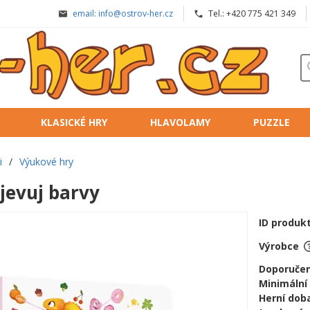
email: info@ostrov-her.cz
Tel.: +420 775 421 349
KLASICKÉ HRY
HLAVOLAMY
PUZZLE
i
/
Výukové hry
jevuj barvy
ID produk
Výrobce
Doporučen
Minimální
Herní doba