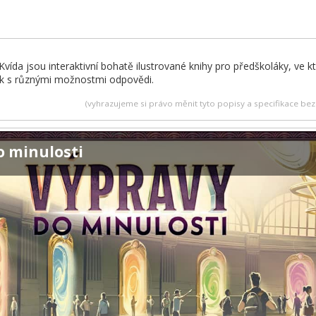
vída jsou interaktivní bohatě ilustrované knihy pro předškoláky, ve kte
ek s různými možnostmi odpovědi.
(vyhrazujeme si právo měnit tyto popisy a specifikace b
o minulosti