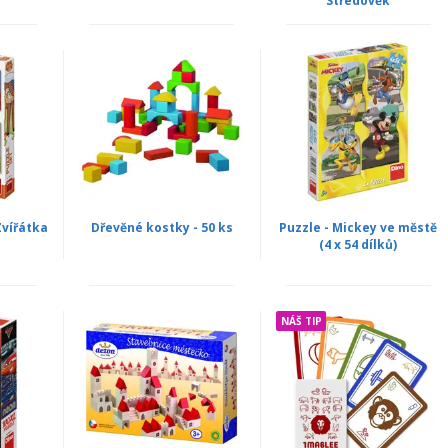
Středověk
Zvířátka
Dřevěné kostky - 50 ks
Puzzle - Mickey ve městě
(4 x 54 dílků)
NÁŠ TIP