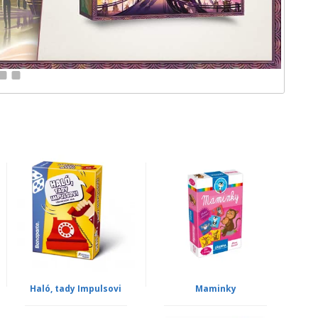
11
12
Haló, tady Impulsovi
Maminky