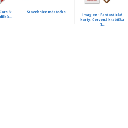
Cars 3:
Stavebnice městečko
Imaglee - Fantastické
dílků...
karty: Červená krabička
(l...