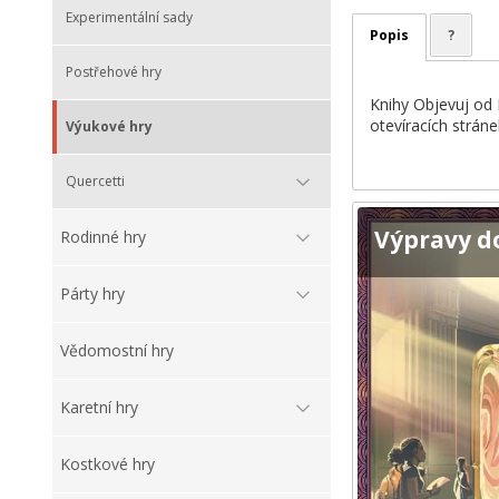
Experimentální sady
Popis
?
Postřehové hry
Knihy Objevuj od K
otevíracích strán
Výukové hry
Quercetti
Výpravy d
Rodinné hry
Párty hry
Vědomostní hry
Karetní hry
Kostkové hry