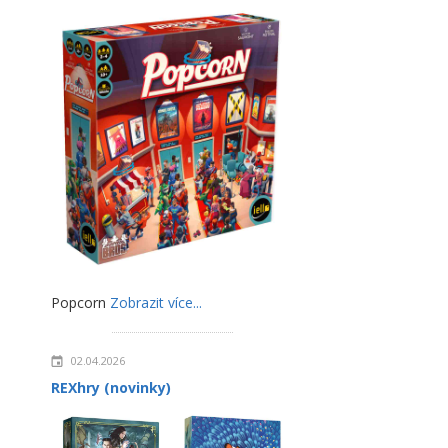
Popcorn
Zobrazit více...
02.04.2026
REXhry (novinky)