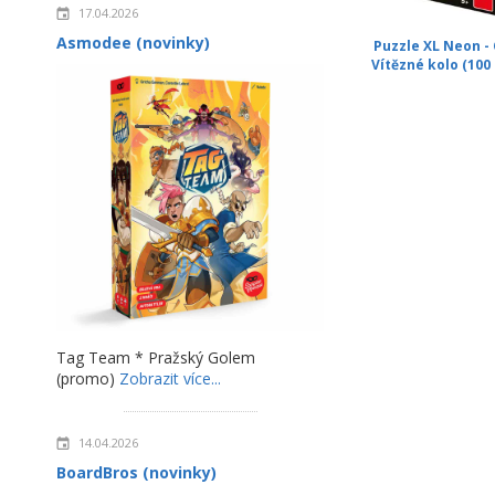
17.04.2026
Asmodee (novinky)
Puzzle XL Neon - 
Vítězné kolo (100 
Tag Team * Pražský Golem
(promo)
Zobrazit více...
14.04.2026
BoardBros (novinky)