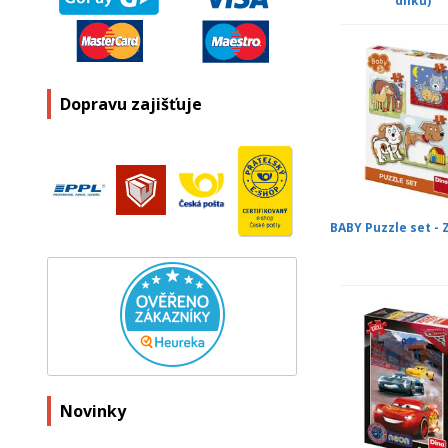
dílků)
Dopravu zajišťuje
BABY Puzzle set - 
Novinky