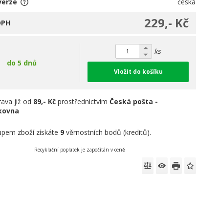
verze
česká
229,- Kč
DPH
ks
do 5 dnů
Vložit do košíku
ava již od
89,- Kč
prostřednictvím
Česká pošta -
íkovna
pem zboží získáte
9
věrnostních bodů (kreditů).
Recyklační poplatek je započítán v ceně