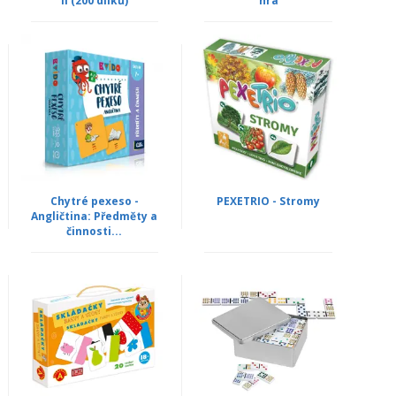
II (200 dílků)
hra
Chytré pexeso -
PEXETRIO - Stromy
Angličtina: Předměty a
činnosti...