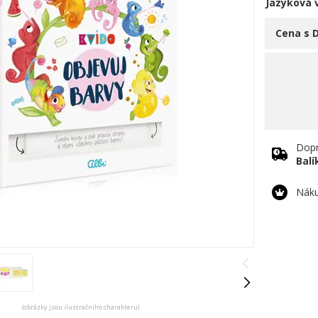
Jazyková 
Cena s 
Dopr
Bal
Náku
(obrázky jsou ilustračního charakteru)