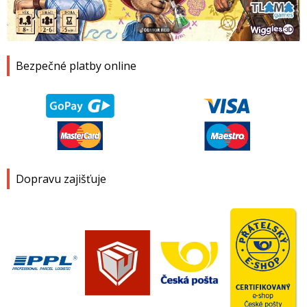
1
2
3
4
Bezpečné platby online
Dopravu zajišťuje