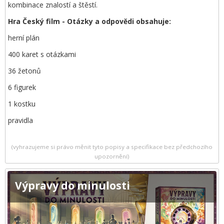
kombinace znalostí a štěstí.
Hra Český film - Otázky a odpovědi obsahuje:
herní plán
400 karet s otázkami
36 žetonů
6 figurek
1 kostku
pravidla
(vyhrazujeme si právo měnit tyto popisy a specifikace bez předchozího
upozornění)
Výpravy do minulosti