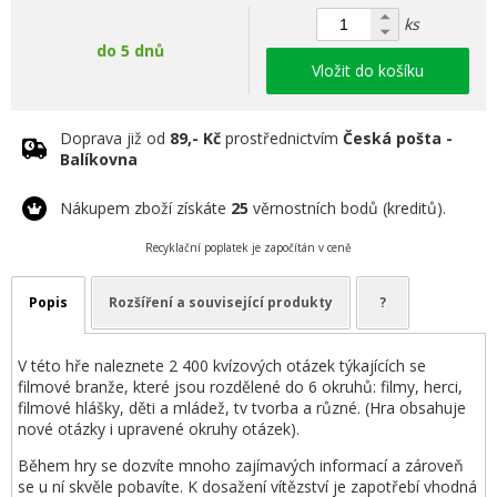
ks
do 5 dnů
Vložit do košíku
Doprava již od
89,- Kč
prostřednictvím
Česká pošta -
Balíkovna
Nákupem zboží získáte
25
věrnostních bodů (kreditů).
Recyklační poplatek je započítán v ceně
Popis
Rozšíření a související produkty
?
V této hře naleznete 2 400 kvízových otázek týkajících se
filmové branže, které jsou rozdělené do 6 okruhů: filmy, herci,
filmové hlášky, děti a mládež, tv tvorba a různé. (Hra obsahuje
nové otázky i upravené okruhy otázek).
Během hry se dozvíte mnoho zajímavých informací a zároveň
se u ní skvěle pobavíte. K dosažení vítězství je zapotřebí vhodná