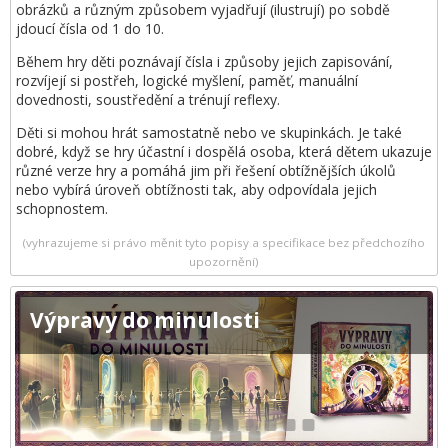
obrázků a různým způsobem vyjadřují (ilustrují) po sobdě
jdoucí čísla od 1 do 10.
Během hry děti poznávají čísla i způsoby jejich zapisování,
rozvíjejí si postřeh, logické myšlení, paměť, manuální
dovednosti, soustředění a trénují reflexy.
Děti si mohou hrát samostatně nebo ve skupinkách. Je také
dobré, když se hry účastní i dospělá osoba, která dětem ukazuje
různé verze hry a pomáhá jim při řešení obtížnějších úkolů
nebo vybírá úroveň obtížnosti tak, aby odpovídala jejich
schopnostem.
(vyhrazujeme si právo měnit tyto popisy a specifikace bez předchozího
upozornění)
Výpravy do minulosti
1
2
3
4
5
6
7
8
9
10
11
12