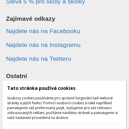
Sleva 5 % pro školy a školky
Zajímavé odkazy
Najdete nás na Facebooku
Najdete nás na Instagramu
Najdete nás na Twitteru
Ostatní
Sledování zásilek
Tato stránka používá cookies
Soubory cookies používáme pro správné fungování naší webové
Dárkové poukazy
stránky a jejích funkcí. Pomocí souborů cookies si také například
pamatujeme váš preferovaný jazyk, zvyšujeme pro vás relevanci
zobrazovaných reklam, počítáme návštěvu stránek a pamatujeme si
Obchodní podmínky - archiv
vaše nastavení provedená na stránce.