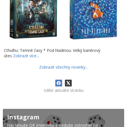
Cthulhu: Temné časy * Pod hladinou: Velký bariérový
útes
Zobrazit více...
Zobrazit všechny novinky...
Sdílet aktuální stránku
Instagram
Naskenujte QR jmenovku a sledujte ostrovher na