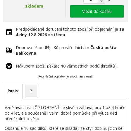
skladem
Vložit do košíku
Předpokládané doručení tohoto zboží při objednání je
za
4 dny
12.8.2026
v
středa
Doprava již od
89,- Kč
prostřednictvím
Česká pošta -
Balíkovna
Nákupem zboží získáte
10
věrnostních bodů (kreditů).
Recyklační poplatek je započítán v ceně
Popis
?
Vzdělávací hra „ČÍSLOHRANÍ“ je skvělá zábava, pro 1 až 4 hráče
od 4 let, ale současně i velmi dobrá pomůcka při výuce dětí
předškolního věku.
Obsahuje 10 sad dílků, které se skládají ze čtyř doplňujících se