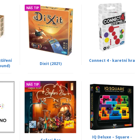
NÁŠ TIP
zšíření
Connect 4 - karetní hra
Dixit (2021)
ound)
NÁŠ TIP
IQ Deluxe – Square -