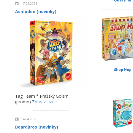
Quartino
17.04.2026
Asmodee (novinky)
Shop Hop
Tag Team * Pražský Golem
(promo)
Zobrazit více...
14.04.2026
BoardBros (novinky)