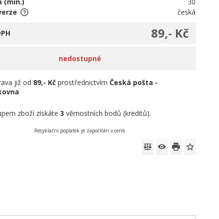
 (min.)
30
verze
česká
89,- Kč
DPH
nedostupné
ava již od
89,- Kč
prostřednictvím
Česká pošta -
íkovna
pem zboží získáte
3
věrnostních bodů (kreditů).
Recyklační poplatek je započítán v ceně