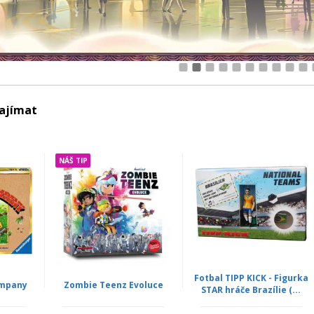
1
2
3
4
5
6
7
8
9
10
zajímat
NÁŠ TIP
Fotbal TIPP KICK - Figurka
ompany
Zombie Teenz Evoluce
STAR hráče Brazílie (...