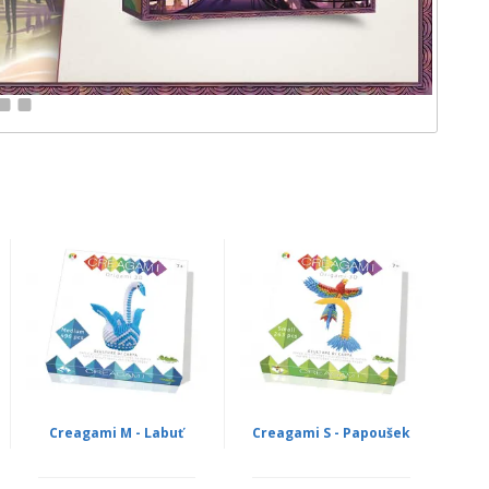
11
12
Creagami M - Labuť
Creagami S - Papoušek