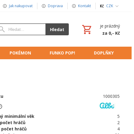
Jak nakupovat
Doprava
Kontakt
CZK
je prázdný
Hledat
za 0,- Kč
POKÉMON
FUNKO POP!
DOPLŇKY
tu
1000305
ý minimální věk
5
 počet hráčů
2
 počet hráčů
4