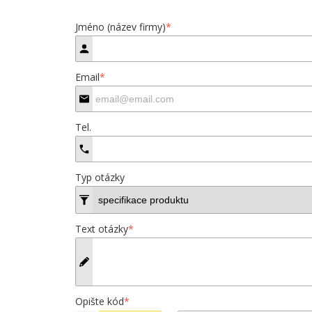
Jméno (název firmy)
*
Email
*
Tel.
Typ otázky
Text otázky
*
Opište kód
*