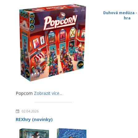
Duhová medúza -
hra
Popcorn
Zobrazit více...
02.04.2026
REXhry (novinky)