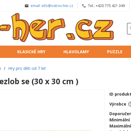
email: info@ostrov-her.cz
Tel.: +420 775 421 349
KLASICKÉ HRY
HLAVOLAMY
PUZZLE
i
/
Hry pro děti od 7 let
ezlob se (30 x 30 cm )
ID produk
Výrobce
Doporučen
Minimální
Maximální