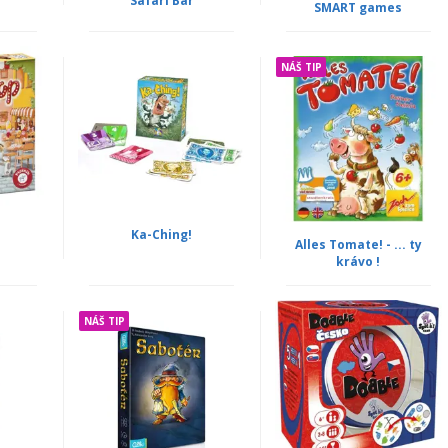
Safari Bar
SMART games
NÁŠ TIP
Ka-Ching!
Alles Tomate! - ... ty
krávo !
NÁŠ TIP