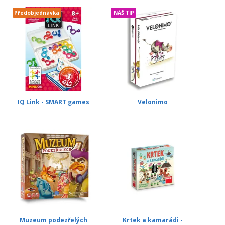
Předobjednávka
NÁŠ TIP
IQ Link - SMART games
Velonimo
Muzeum podezřelých
Krtek a kamarádi -