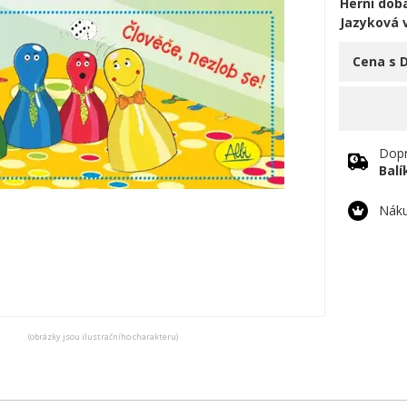
Herní doba
Jazyková 
Cena s 
Dopr
Bal
Náku
(obrázky jsou ilustračního charakteru)