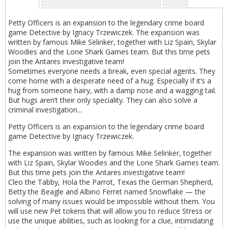
Petty Officers is an expansion to the legendary crime board
game Detective by Ignacy Trzewiczek. The expansion was
written by famous Mike Selinker, together with Liz Spain, Skylar
Woodies and the Lone Shark Games team. But this time pets
join the Antares investigative team!
Sometimes everyone needs a break, even special agents. They
come home with a desperate need of a hug. Especially if it’s a
hug from someone hairy, with a damp nose and a wagging tail.
But hugs aren’t their only speciality. They can also solve a
criminal investigation...
Petty Officers is an expansion to the legendary crime board
game Detective by Ignacy Trzewiczek.
The expansion was written by famous Mike Selinker, together
with Liz Spain, Skylar Woodies and the Lone Shark Games team.
But this time pets join the Antares investigative team!
Cleo the Tabby, Hola the Parrot, Texas the German Shepherd,
Betty the Beagle and Albino Ferret named Snowflake — the
solving of many issues would be impossible without them. You
will use new Pet tokens that will allow you to reduce Stress or
use the unique abilities, such as looking for a clue, intimidating