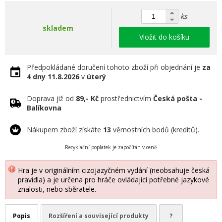
ks
skladem
Vložit do košíku
Předpokládané doručení tohoto zboží při objednání je
za
4 dny
11.8.2026
v
úterý
Doprava již od
89,- Kč
prostřednictvím
Česká pošta -
Balíkovna
Nákupem zboží získáte
13
věrnostních bodů (kreditů).
Recyklační poplatek je započítán v ceně
Hra je v originálním cizojazyčném vydání (neobsahuje česká
pravidla) a je určena pro hráče ovládající potřebné jazykové
znalosti, nebo sběratele.
Popis
Rozšíření a související produkty
?