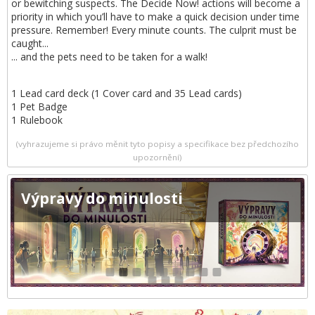
or bewitching suspects. The Decide Now! actions will become a
priority in which you’ll have to make a quick decision under time
pressure. Remember! Every minute counts. The culprit must be
caught...
... and the pets need to be taken for a walk!
1 Lead card deck (1 Cover card and 35 Lead cards)
1 Pet Badge
1 Rulebook
(vyhrazujeme si právo měnit tyto popisy a specifikace bez předchozího
upozornění)
Výpravy do minulosti
1
2
3
4
5
6
7
8
9
10
11
12