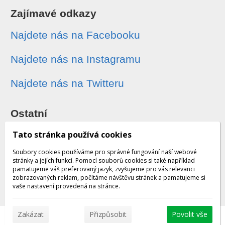
Zajímavé odkazy
Najdete nás na Facebooku
Najdete nás na Instagramu
Najdete nás na Twitteru
Ostatní
Sledování zásilek
Tato stránka používá cookies
Soubory cookies používáme pro správné fungování naší webové
Dárkové poukazy
stránky a jejích funkcí. Pomocí souborů cookies si také například
pamatujeme váš preferovaný jazyk, zvyšujeme pro vás relevanci
zobrazovaných reklam, počítáme návštěvu stránek a pamatujeme si
Obchodní podmínky - archiv
vaše nastavení provedená na stránce.
Zakázat
Přizpůsobit
Povolit vše
© 2026 WEXBO |
www.wexbo.com
|
Přihlásit