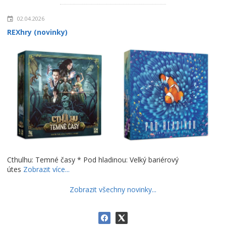
02.04.2026
REXhry (novinky)
Cthulhu: Temné časy * Pod hladinou: Velký bariérový
útes
Zobrazit více...
Zobrazit všechny novinky...