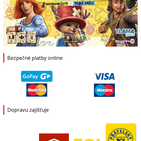
1
2
3
4
Bezpečné platby online
Dopravu zajišťuje