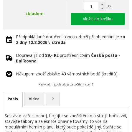
ks
skladem
Vložit do košíku
Předpokládané doručení tohoto zboží při objednání je
za
2 dny
12.8.2026
v
středa
Doprava již od
89,- Kč
prostřednictvím
Česká pošta -
Balíkovna
Nákupem zboží získáte
43
věrnostních bodů (kreditů).
Recyklační poplatek je započítán v ceně
Popis
Video
?
Sestavte zvířecí odboj, bojujte se znečištěním a stroji, bořte zdi,
stavějte tábory a zalesněte ohavné továrny, to vše na
modulárním herním plánu, který bude pokaždé jiný. Staňte se