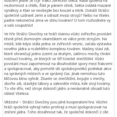
vůdcem jedné ze čtyř frakcí zvířecího světa: Rada spoléhá na
nezlomnost a chléb, Řád je pánem ohně, Sekta ovládá mazané
vynálezy a Klan se neobejde bez kouzel a intrik. Dokáží Strážci
společně uzdravit zemi a odrazit invazi strojů? Nebo na Všeles
padne nekonečná zima ve stínu továren? O tom rozhodnete vy
a vaši souputníci!
Ve hře Strážci Divočiny se hráči stanou vůdci zvířecího povstání
těsně před zlomovým okamžikem ve válce proti strojům. Na
místě, kde kdysi stála jedna ze zvířecích vesnic, začala výstavba
nového jádra a rozlehlého komplexu továren. Mašiny staví zdi,
které ohraničují jedno území za druhým, zatímco mechy chrání
rostoucí továrny, ze kterých se šíří toxické znečištění. Vůdci
povstání musí zapomenout na dlouhodobé spory mezi frakcemi
a spolupracovat, aby pomohli síti spolubojovníků podnikat akce
na správných místech a ve správný čas. Jinak nemohou tuto
klíčovou bitvu vyhrát. Zbavte se znečištění, bojujte s mechy,
zbořte zdi, stavějte tábory a zalesněte místa, kde stojí továrny.
To vše dřív, než stroje dokončí jádro a nenávratně obsadí tuto
oblast Všelesa.
Vítězství ~ Strážci Divočiny jsou plně kooperativní hra. Všichni
hráči společně vyhrají nebo prohrají a musí spolupracovat na
zničení jádra. Toho dosáhnout tak, že společně dokončí 2 cíle: