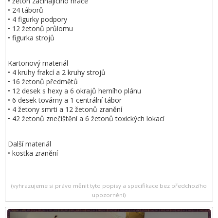
• žeton začínajícího hráče
• 24 táborů
• 4 figurky podpory
• 12 žetonů průlomu
• figurka strojů
Kartonový materiál
• 4 kruhy frakcí a 2 kruhy strojů
• 16 žetonů předmětů
• 12 desek s hexy a 6 okrajů herního plánu
• 6 desek továrny a 1 centrální tábor
• 4 žetony smrti a 12 žetonů zranění
• 42 žetonů znečištění a 6 žetonů toxických lokací
Další materiál
• kostka zranění
(vyhrazujeme si právo měnit tyto popisy a specifikace bez předchozího
upozornění)