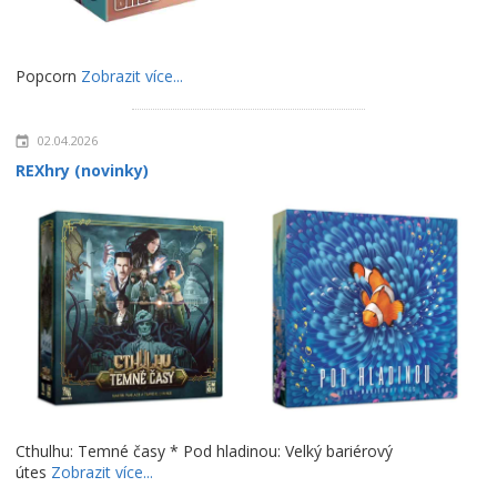
Popcorn
Zobrazit více...
02.04.2026
REXhry (novinky)
Cthulhu: Temné časy * Pod hladinou: Velký bariérový
útes
Zobrazit více...