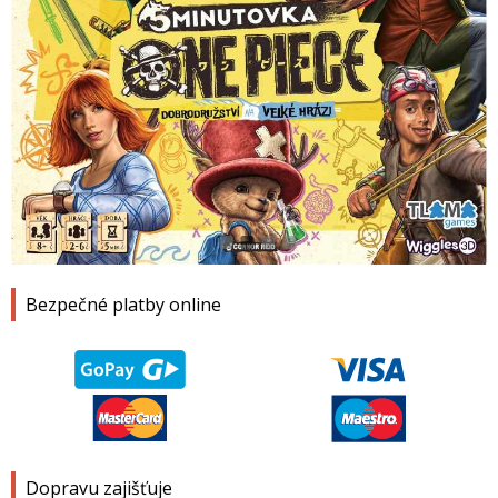
1
2
3
4
Bezpečné platby online
Dopravu zajišťuje