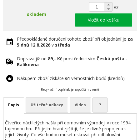
ks
skladem
Vložit do košíku
Předpokládané doručení tohoto zboží při objednání je
za
5 dnů
12.8.2026
v
středa
Doprava již od
89,- Kč
prostřednictvím
Česká pošta -
Balíkovna
Nákupem zboží získáte
61
věrnostních bodů (kreditů).
Recyklační poplatek je započítán v ceně
Popis
Užitečné odkazy
Video
?
Čtveřice náctiletých našla při domovním výprodeji v roce 1994
tajemnou hru. Při jejím hraní zjišťují, že je divně propojena s
jejich životy. Co vše budou muset riskovat při odhalování