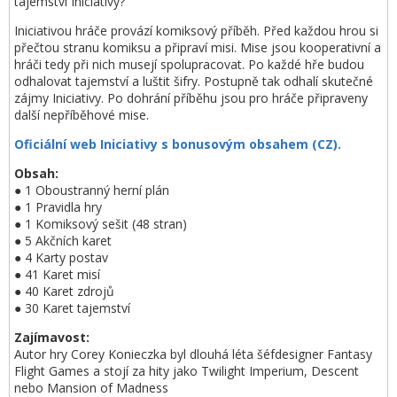
tajemství Iniciativy?
Iniciativou hráče provází komiksový příběh. Před každou hrou si
přečtou stranu komiksu a připraví misi. Mise jsou kooperativní a
hráči tedy při nich musejí spolupracovat. Po každé hře budou
odhalovat tajemství a luštit šifry. Postupně tak odhalí skutečné
zájmy Iniciativy. Po dohrání příběhu jsou pro hráče připraveny
další nepříběhové mise.
Oficiální web Iniciativy s bonusovým obsahem (CZ).
Obsah:
● 1 Oboustranný herní plán
● 1 Pravidla hry
● 1 Komiksový sešit (48 stran)
● 5 Akčních karet
● 4 Karty postav
● 41 Karet misí
● 40 Karet zdrojů
● 30 Karet tajemství
Zajímavost:
Autor hry Corey Konieczka byl dlouhá léta šéfdesigner Fantasy
Flight Games a stojí za hity jako Twilight Imperium, Descent
nebo Mansion of Madness