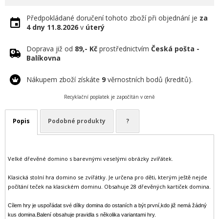
Předpokládané doručení tohoto zboží při objednání je
za
4 dny
11.8.2026
v
úterý
Doprava již od
89,- Kč
prostřednictvím
Česká pošta -
Balíkovna
Nákupem zboží získáte
9
věrnostních bodů (kreditů).
Recyklační poplatek je započítán v ceně
Popis
Podobné produkty
?
Velké dřevěné domino s barevnými veselými obrázky zvířátek.
Klasická stolní hra domino se zvířátky. Je určena pro děti, kterým ještě nejde
počítání teček na klasickém dominu. Obsahuje 28 dřevěných kartiček domina.
Cílem hry je uspořádat své dílky domina do ostaních a být první,kdo již nemá žádný
kus domina.Balení obsahuje pravidla s několika variantami hry.