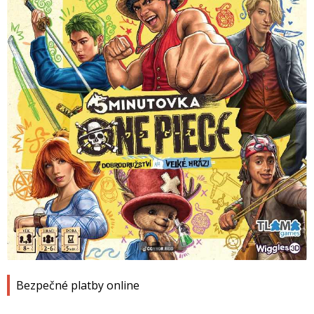
1
2
3
4
Bezpečné platby online