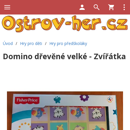
Úvod
/
Hry pro děti
/
Hry pro předškoláky
Domino dřevěné velké - Zvířátka