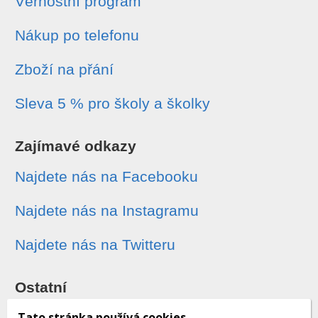
Věrnostní program
Nákup po telefonu
Zboží na přání
Sleva 5 % pro školy a školky
Zajímavé odkazy
Najdete nás na Facebooku
Najdete nás na Instagramu
Najdete nás na Twitteru
Ostatní
Sledování zásilek
Tato stránka používá cookies