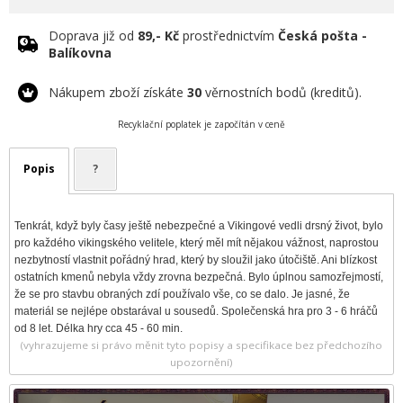
Doprava již od
89,- Kč
prostřednictvím
Česká pošta -
Balíkovna
Nákupem zboží získáte
30
věrnostních bodů (kreditů).
Recyklační poplatek je započítán v ceně
Popis
?
Tenkrát, když byly časy ještě nebezpečné a Vikingové vedli drsný život, bylo
pro každého vikingského velitele, který měl mít nějakou vážnost, naprostou
nezbytností vlastnit pořádný hrad, který by sloužil jako útočiště. Ani blízkost
ostatních kmenů nebyla vždy zrovna bezpečná. Bylo úplnou samozřejmostí,
že se pro stavbu obraných zdí používalo vše, co se dalo. Je jasné, že
materiál se nejlépe obstarával u sousedů. Společenská hra pro 3 - 6 hráčů
od 8 let. Délka hry cca 45 - 60 min.
(vyhrazujeme si právo měnit tyto popisy a specifikace bez předchozího
upozornění)