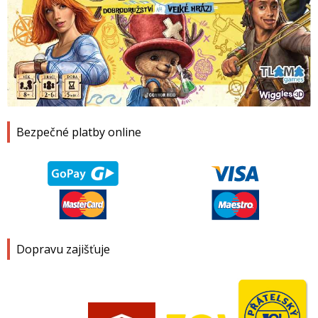
1
2
3
4
Bezpečné platby online
Dopravu zajišťuje