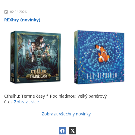
02.04.2026
REXhry (novinky)
Cthulhu: Temné časy * Pod hladinou: Velký bariérový
útes
Zobrazit více...
Zobrazit všechny novinky...