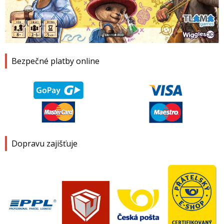
1
2
3
4
Bezpečné platby online
Dopravu zajišťuje