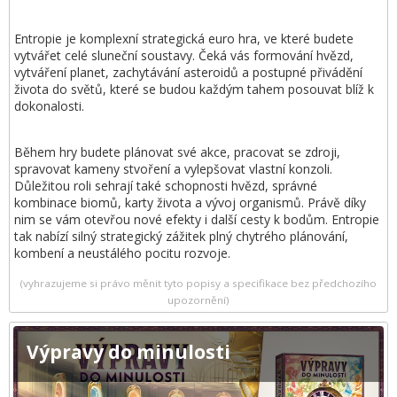
Entropie je komplexní strategická euro hra, ve které budete
vytvářet celé sluneční soustavy. Čeká vás formování hvězd,
vytváření planet, zachytávání asteroidů a postupné přivádění
života do světů, které se budou každým tahem posouvat blíž k
dokonalosti.
Během hry budete plánovat své akce, pracovat se zdroji,
spravovat kameny stvoření a vylepšovat vlastní konzoli.
Důležitou roli sehrají také schopnosti hvězd, správné
kombinace biomů, karty života a vývoj organismů. Právě díky
nim se vám otevřou nové efekty i další cesty k bodům. Entropie
tak nabízí silný strategický zážitek plný chytrého plánování,
kombení a neustálého pocitu rozvoje.
(vyhrazujeme si právo měnit tyto popisy a specifikace bez předchozího
upozornění)
Výpravy do minulosti