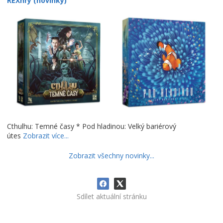
REXhry (novinky)
Cthulhu: Temné časy * Pod hladinou: Velký bariérový
útes
Zobrazit více...
Zobrazit všechny novinky...
Sdílet aktuální stránku