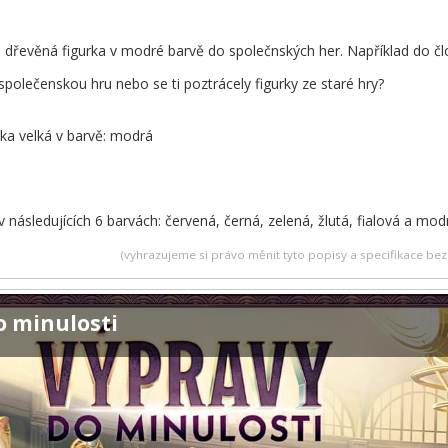
dřevěná figurka v modré barvě do společnských her. Například do člo
í společenskou hru nebo se ti poztrácely figurky ze staré hry?
rka velká v barvě: modrá
v následujících 6 barvách: červená, černá, zelená, žlutá, fialová a mod
(vyhrazujeme si právo měnit tyto popisy a specifikace b
o minulosti