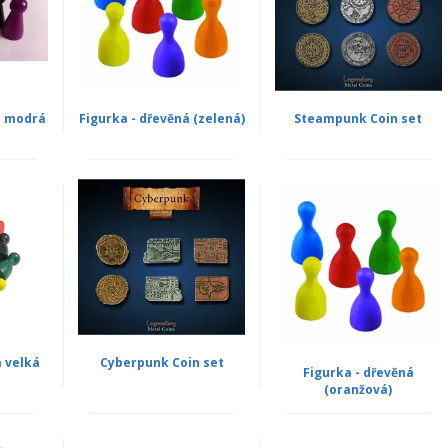
á modrá
Figurka - dřevěná (zelená)
Steampunk Coin set
á velká
Cyberpunk Coin set
Figurka - dřevěná
(oranžová)