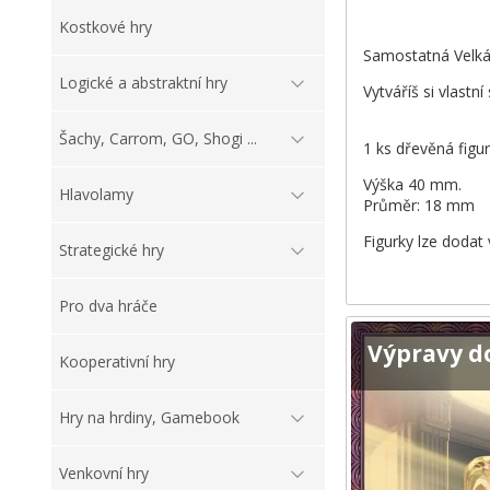
Kostkové hry
Samostatná Velká 
Logické a abstraktní hry
Vytváříš si vlastn
Šachy, Carrom, GO, Shogi ...
1 ks dřevěná figu
Výška 40 mm.
Hlavolamy
Průměr: 18 mm
Figurky lze dodat 
Strategické hry
Pro dva hráče
Výpravy d
Kooperativní hry
Hry na hrdiny, Gamebook
Venkovní hry