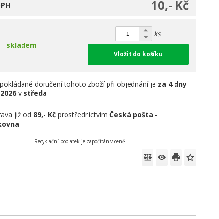
10,- Kč
DPH
ks
skladem
Vložit do košíku
pokládané doručení tohoto zboží při objednání je
za 4 dny
.2026
v
středa
ava již od
89,- Kč
prostřednictvím
Česká pošta -
íkovna
Recyklační poplatek je započítán v ceně