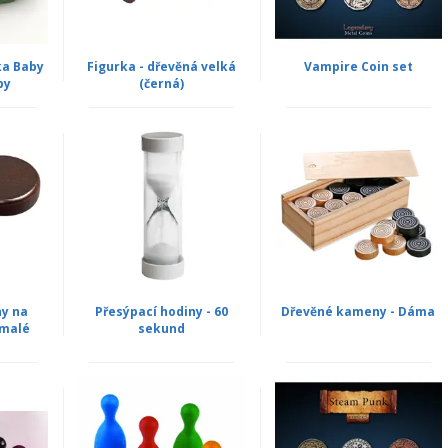
ka Baby
Figurka - dřevěná velká
Vampire Coin set
py
(černá)
y na
Přesýpací hodiny - 60
Dřevěné kameny - Dáma
malé
sekund