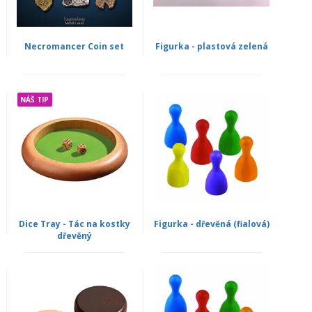
Necromancer Coin set
Figurka - plastová zelená
NÁŠ TIP
Dice Tray - Tác na kostky
Figurka - dřevěná (fialová)
dřevěný