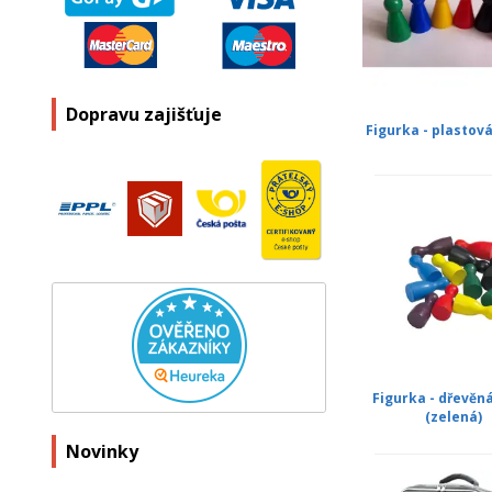
Dopravu zajišťuje
Figurka - plastov
Figurka - dřevěn
(zelená)
Novinky