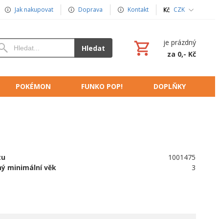
Jak nakupovat
Doprava
Kontakt
CZK
je prázdný
Hledat
za 0,- Kč
POKÉMON
FUNKO POP!
DOPLŇKY
tu
1001475
ý minimální věk
3