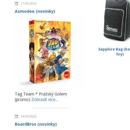
17.04.2026
Asmodee (novinky)
Sapphire Bag (ba
hry)
Tag Team * Pražský Golem
(promo)
Zobrazit více...
14.04.2026
BoardBros (novinky)