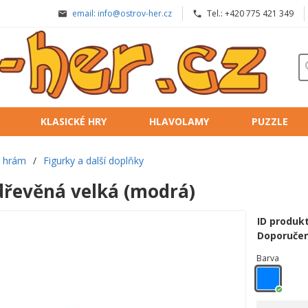
email: info@ostrov-her.cz
Tel.: +420 775 421 349
KLASICKÉ HRY
HLAVOLAMY
PUZZLE
e hrám
/
Figurky a další doplňky
 dřevěná velká (modrá)
ID produk
Doporučen
Barva