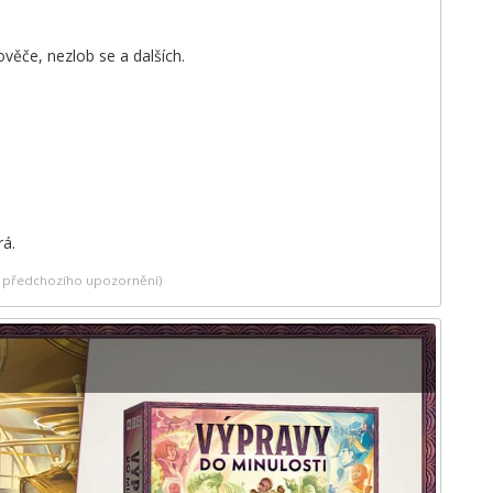
věče, nezlob se a dalších.
rá.
ez předchozího upozornění)