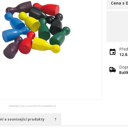
Cena s 
Před
12.8
Dopr
Bal
(obrázky jsou ilustračního charakteru)
ní a související produkty
?