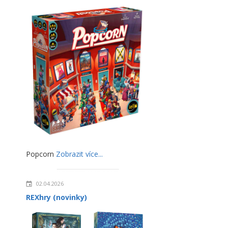
Popcorn
Zobrazit více...
02.04.2026
REXhry (novinky)