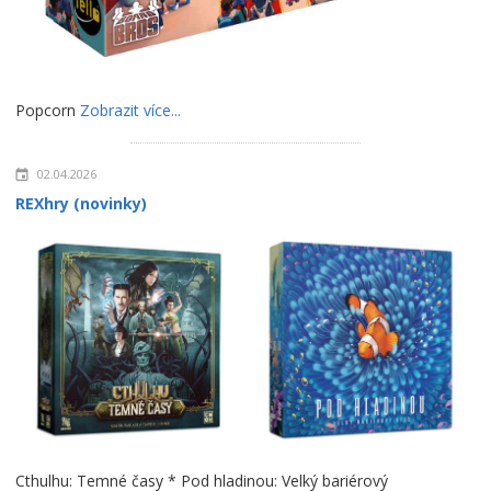
Popcorn
Zobrazit více...
02.04.2026
REXhry (novinky)
Cthulhu: Temné časy * Pod hladinou: Velký bariérový