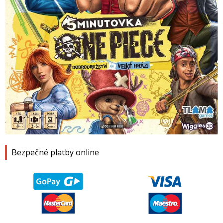
1
2
3
4
Bezpečné platby online