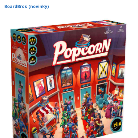
BoardBros (novinky)