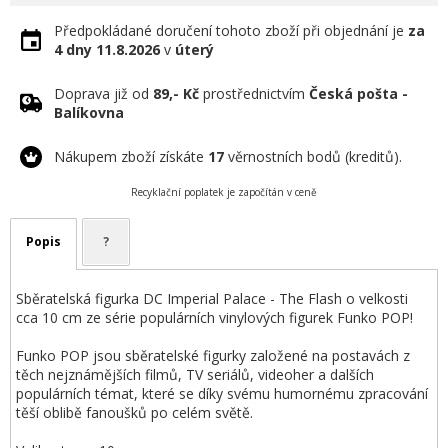
Předpokládané doručení tohoto zboží při objednání je
za
4 dny
11.8.2026
v
úterý
Doprava již od
89,- Kč
prostřednictvím
Česká pošta -
Balíkovna
Nákupem zboží získáte
17
věrnostních bodů (kreditů).
Recyklační poplatek je započítán v ceně
Popis
?
Sběratelská figurka DC Imperial Palace - The Flash o velkosti
cca 10 cm ze série populárních vinylových figurek Funko POP!
Funko POP jsou sběratelské figurky založené na postavách z
těch nejznámějších filmů, TV seriálů, videoher a dalších
populárních témat, které se díky svému humornému zpracování
těší oblibě fanoušků po celém světě.