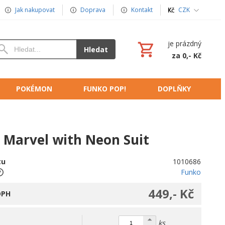
Jak nakupovat
Doprava
Kontakt
CZK
je prázdný
Hledat
za 0,- Kč
POKÉMON
FUNKO POP!
DOPLŇKY
 Marvel with Neon Suit
tu
1010686
Funko
449,- Kč
DPH
ks