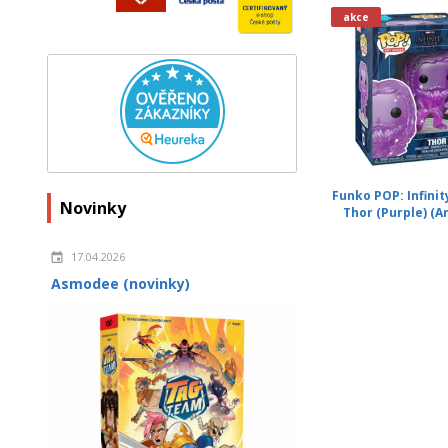
akce
Funko POP: Infinit
Novinky
Thor (Purple) (Ar
17.04.2026
Asmodee (novinky)