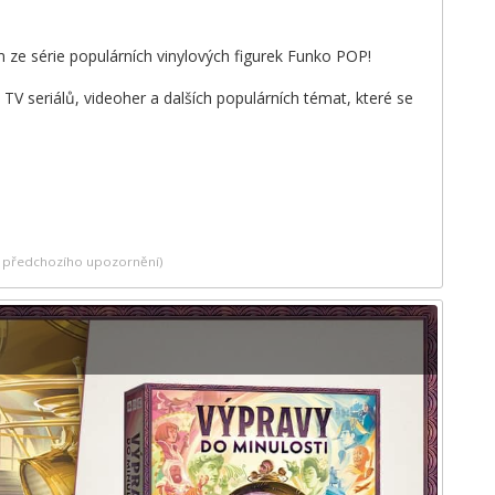
m ze série populárních vinylových figurek Funko POP!
V seriálů, videoher a dalších populárních témat, které se
ez předchozího upozornění)