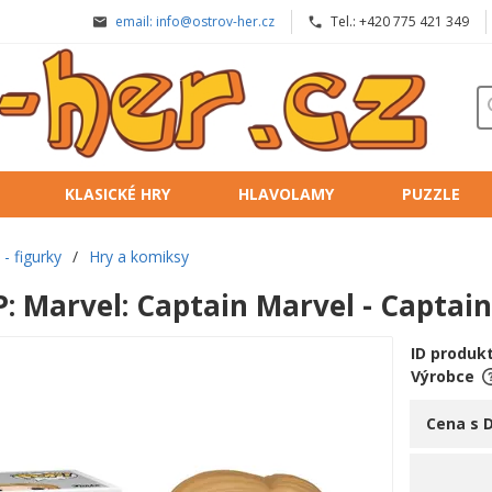
email: info@ostrov-her.cz
Tel.: +420 775 421 349
KLASICKÉ HRY
HLAVOLAMY
PUZZLE
- figurky
/
Hry a komiksy
: Marvel: Captain Marvel - Captain
ID produk
Výrobce
Cena s 