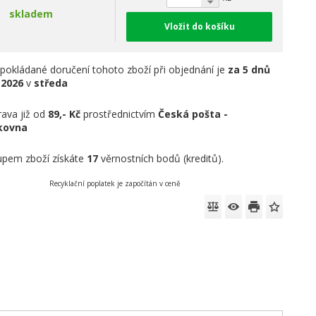
skladem
Vložit do košíku
pokládané doručení tohoto zboží při objednání je
za 5 dnů
.2026
v
středa
ava již od
89,- Kč
prostřednictvím
Česká pošta -
íkovna
pem zboží získáte
17
věrnostních bodů (kreditů).
Recyklační poplatek je započítán v ceně