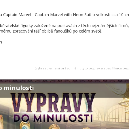
ka Captain Marvel - Captain Marvel with Neon Suit o velkosti cca 10 c
ěratelské figurky založené na postavách z těch nejznámějších filmů, T
nému zpracování těší oblibě fanoušků po celém světě.
cm
(vyhrazujeme si právo měnit tyto popisy a specifikace b
o minulosti