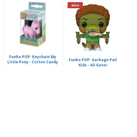
akce
Funko POP: Keychain My
Funko POP: Garbage Pail
Little Pony - Cotton Candy
Kids - Ali Gator