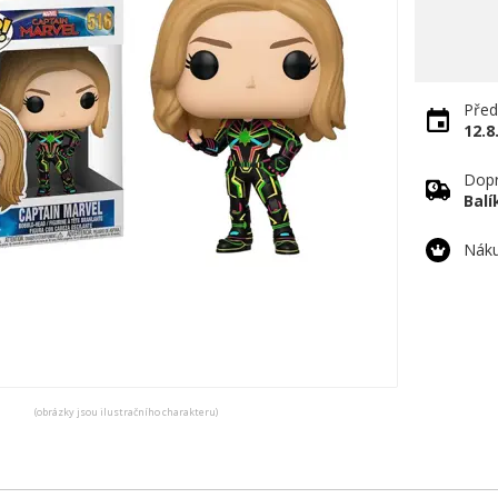
Před
12.8
Dopr
Bal
Náku
(obrázky jsou ilustračního charakteru)