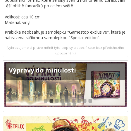
populárních témat, které se díky svému humornému zpracování
těší oblibě fanoušků po celém světě.
Velikost: cca 10 cm
Materiál: vinyl
Krabička neobsahuje samolepku "Gamestop exclusive", která je
nahrazena stříbrnou samolepkou "Special edition".
(vyhrazujeme si právo měnit tyto popisy a specifikace bez předchozího
upozornění)
Výpravy do minulosti
1
2
3
4
5
6
7
8
9
10
11
12