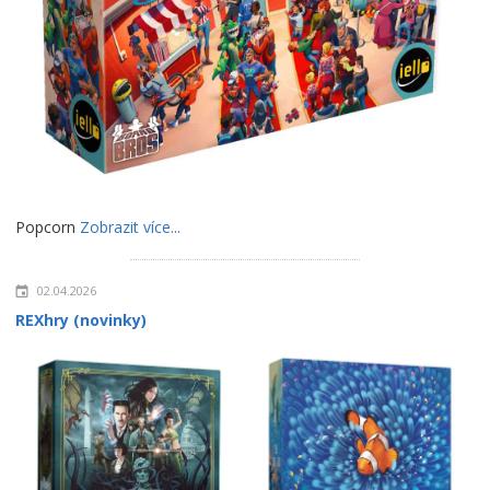
Popcorn
Zobrazit více...
02.04.2026
REXhry (novinky)