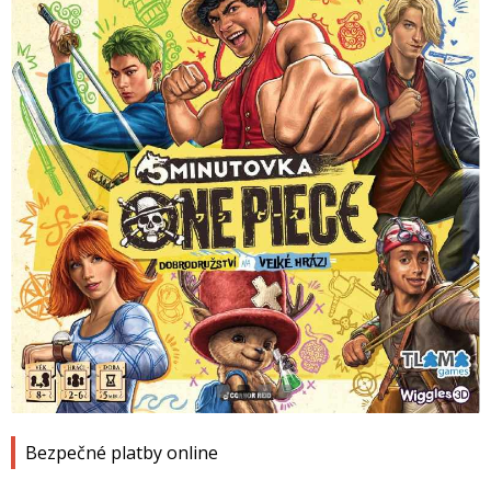
1
2
3
4
Bezpečné platby online