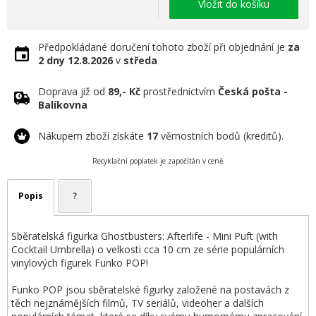
Vložit do košíku
Předpokládané doručení tohoto zboží při objednání je
za
2 dny
12.8.2026
v
středa
Doprava již od
89,- Kč
prostřednictvím
Česká pošta -
Balíkovna
Nákupem zboží získáte
17
věrnostních bodů (kreditů).
Recyklační poplatek je započítán v ceně
Popis
?
Sběratelská figurka Ghostbusters: Afterlife - Mini Puft (with
Cocktail Umbrella) o velkosti cca 10 cm ze série populárních
vinylových figurek Funko POP!
Funko POP jsou sběratelské figurky založené na postavách z
těch nejznámějších filmů, TV seriálů, videoher a dalších