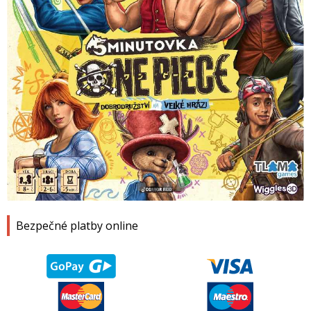
1
2
3
4
Bezpečné platby online