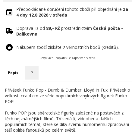
Předpokládané doručení tohoto zboží při objednání je
za
4 dny
12.8.2026
v
středa
Doprava již od
89,- Kč
prostřednictvím
Česká pošta -
Balíkovna
Nákupem zboží získáte
7
věrnostních bodů (kreditů).
Recyklační poplatek je započítán v ceně
Popis
?
Přívěsek Funko Pop - Dumb & Dumber Lloyd In Tux. Přívěsek o
velkosti cca 4 cm ze série populárních vinylových figurek Funko
POP!
Funko POP jsou sběratelské figurky založené na postavách z
těch nejznámějších filmů, TV seriálů, videoher a dalších
populárních témat, které se díky svému humornému zpracování
těší oblibě fanoušků po celém světě.