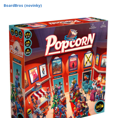
BoardBros (novinky)