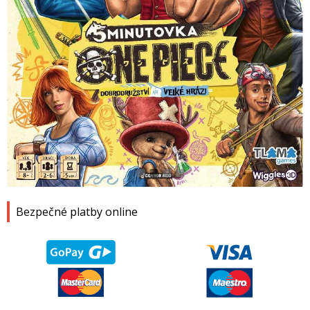
1
2
3
4
Bezpečné platby online