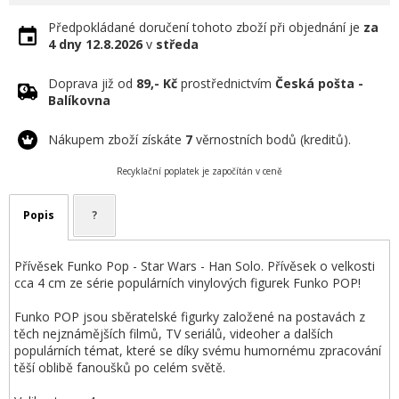
Předpokládané doručení tohoto zboží při objednání je
za
4 dny
12.8.2026
v
středa
Doprava již od
89,- Kč
prostřednictvím
Česká pošta -
Balíkovna
Nákupem zboží získáte
7
věrnostních bodů (kreditů).
Recyklační poplatek je započítán v ceně
Popis
?
Přívěsek Funko Pop - Star Wars - Han Solo. Přívěsek o velkosti
cca 4 cm ze série populárních vinylových figurek Funko POP!
Funko POP jsou sběratelské figurky založené na postavách z
těch nejznámějších filmů, TV seriálů, videoher a dalších
populárních témat, které se díky svému humornému zpracování
těší oblibě fanoušků po celém světě.