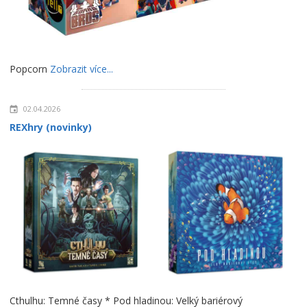
Popcorn
Zobrazit více...
02.04.2026
REXhry (novinky)
Cthulhu: Temné časy * Pod hladinou: Velký bariérový