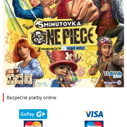
1
2
3
4
Bezpečné platby online