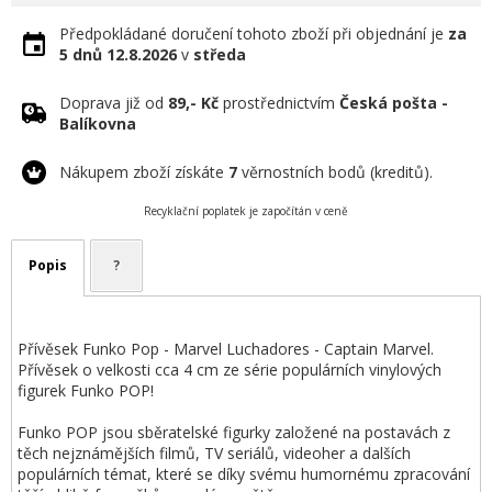
Předpokládané doručení tohoto zboží při objednání je
za
5 dnů
12.8.2026
v
středa
Doprava již od
89,- Kč
prostřednictvím
Česká pošta -
Balíkovna
Nákupem zboží získáte
7
věrnostních bodů (kreditů).
Recyklační poplatek je započítán v ceně
Popis
?
Přívěsek Funko Pop - Marvel Luchadores - Captain Marvel.
Přívěsek o velkosti cca 4 cm ze série populárních vinylových
figurek Funko POP!
Funko POP jsou sběratelské figurky založené na postavách z
těch nejznámějších filmů, TV seriálů, videoher a dalších
populárních témat, které se díky svému humornému zpracování