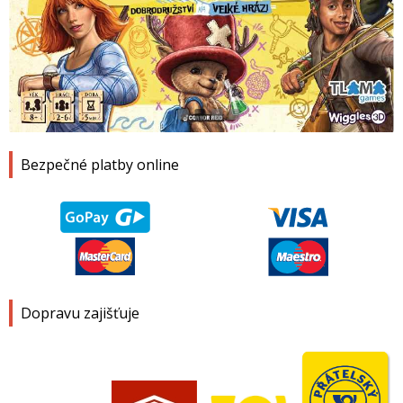
1
2
3
4
Bezpečné platby online
Dopravu zajišťuje