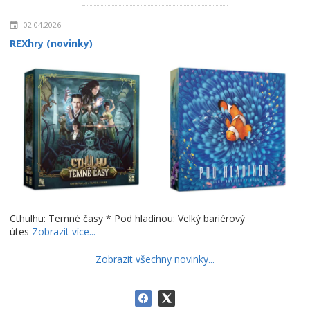
02.04.2026
REXhry (novinky)
Cthulhu: Temné časy * Pod hladinou: Velký bariérový
útes
Zobrazit více...
Zobrazit všechny novinky...