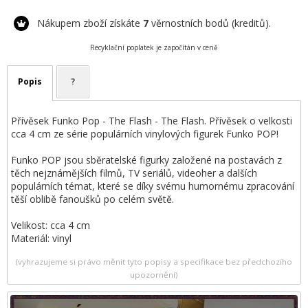
Nákupem zboží získáte
7
věrnostních bodů (kreditů).
Recyklační poplatek je započítán v ceně
Popis
?
Přívěsek Funko Pop - The Flash - The Flash. Přívěsek o velkosti
cca 4 cm ze série populárních vinylových figurek Funko POP!
Funko POP jsou sběratelské figurky založené na postavách z
těch nejznámějších filmů, TV seriálů, videoher a dalších
populárních témat, které se díky svému humornému zpracování
těší oblibě fanoušků po celém světě.
Velikost: cca 4 cm
Materiál: vinyl
(vyhrazujeme si právo měnit tyto popisy a specifikace bez předchozího
upozornění)