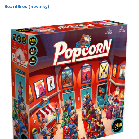
BoardBros (novinky)