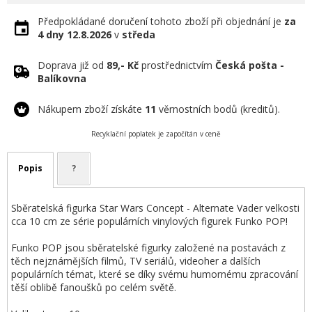
Předpokládané doručení tohoto zboží při objednání je
za
4 dny
12.8.2026
v
středa
Doprava již od
89,- Kč
prostřednictvím
Česká pošta -
Balíkovna
Nákupem zboží získáte
11
věrnostních bodů (kreditů).
Recyklační poplatek je započítán v ceně
Popis
?
Sběratelská figurka Star Wars Concept - Alternate Vader velkosti
cca 10 cm ze série populárních vinylových figurek Funko POP!
Funko POP jsou sběratelské figurky založené na postavách z
těch nejznámějších filmů, TV seriálů, videoher a dalších
populárních témat, které se díky svému humornému zpracování
těší oblibě fanoušků po celém světě.