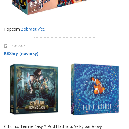
Popcorn
Zobrazit více...
02.04.2026
REXhry (novinky)
Cthulhu: Temné časy * Pod hladinou: Velký bariérový