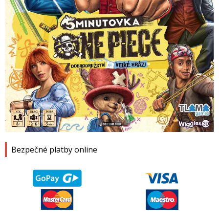
1
2
3
4
Bezpečné platby online