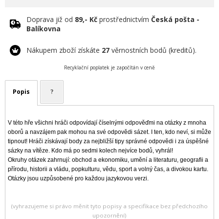
Doprava již od
89,- Kč
prostřednictvím
Česká pošta -
Balíkovna
Nákupem zboží získáte
27
věrnostních bodů (kreditů).
Recyklační poplatek je započítán v ceně
Popis
?
V této hře všichni hráči odpovídají číselnými odpověďmi na otázky z mnoha
oborů a navzájem pak mohou na své odpovědi sázet. I ten, kdo neví, si může
tipnout! Hráči získávají body za nejbližší tipy správné odpovědi i za úspěšné
sázky na vítěze. Kdo má po sedmi kolech nejvíce bodů, vyhrál!
Okruhy otázek zahrnují: obchod a ekonomiku, umění a literaturu, geografii a
přírodu, historii a vládu, popkulturu, vědu, sport a volný čas, a divokou kartu.
Otázky jsou uzpůsobené pro každou jazykovou verzi.
(vyhrazujeme si právo měnit tyto popisy a specifikace bez předchozího
upozornění)