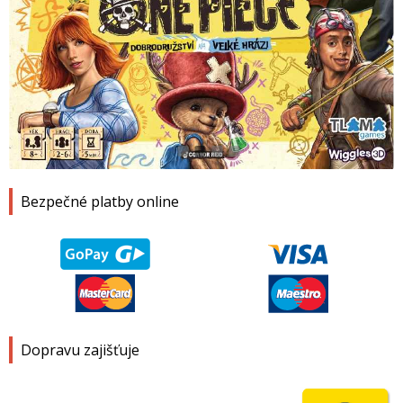
1
2
3
4
Bezpečné platby online
Dopravu zajišťuje