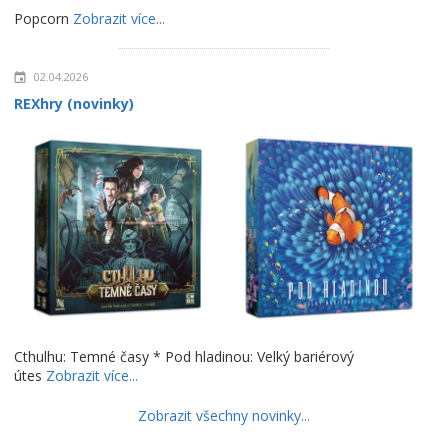
Popcorn
Zobrazit více...
02.04.2026
REXhry (novinky)
Cthulhu: Temné časy * Pod hladinou: Velký bariérový
útes
Zobrazit více...
Zobrazit všechny novinky...