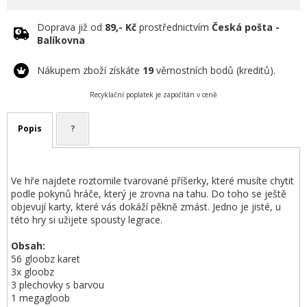
Doprava již od
89,- Kč
prostřednictvím
Česká pošta -
Balíkovna
Nákupem zboží získáte
19
věrnostních bodů (kreditů).
Recyklační poplatek je započítán v ceně
Popis
?
Ve hře najdete roztomile tvarované příšerky, které musíte chytit
podle pokynů hráče, který je zrovna na tahu. Do toho se ještě
objevují karty, které vás dokáží pěkně zmást. Jedno je jisté, u
této hry si užijete spousty legrace.
Obsah:
56 gloobz karet
3x gloobz
3 plechovky s barvou
1 megagloob