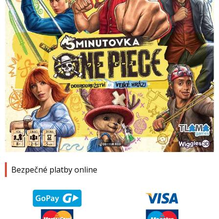
1
2
3
4
Bezpečné platby online