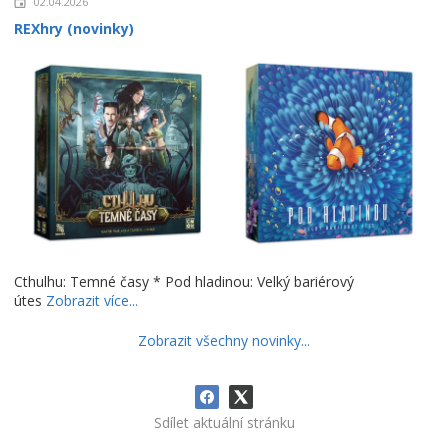
02.04.2026
REXhry (novinky)
Cthulhu: Temné časy * Pod hladinou: Velký bariérový
útes
Zobrazit více...
Zobrazit všechny novinky...
Sdílet aktuální stránku