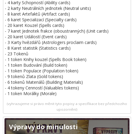
- 4 karty Schopností (Ability cards)
- 2 karty Neutrálních jednotek (Neutral units)
- 8 karet Artefaktů (Artifact cards)
- 6 karet Specializací (Specialty cards)
- 20 karet Kouzel (Spells cards)
- 7 karet Jednotek frakce (oboustranných) (Unit cards)
- 20 karet Událostí (Event cards)
- 3 Karty hvězdářů (Astrologers proclaim cards)
- 8 Karet statistik (Statistics cards)
- 23 Tokenů
- 1 token Knihy kouzel (Spells Book token)
- 1 token Budování (Build token)
- 1 token Populace (Population token)
- 9 tokenů Zlata (Gold tokens)
- 6 tokenů Materiálů (Building Materials)
- 4 tokeny Cenností (Valuables tokens)
- 1 token Morálky (Morale)
(vyhrazujeme si právo měnit tyto popisy a specifikace bez předchozího
upozornění)
Výpravy do minulosti