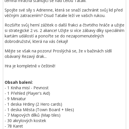
temná mračna stahující se nad celou Tatalií.
Spojíte své síly s Adrienne, která se snaží zachránit svůj lid před
věčným zatracením? Osud Tatalie leží ve vašich rukou.
Rozšiřte svůj herní zážitek o další frakci a čtvrtého hráče a užijte
si strategické 2 vs. 2 aliance! Užijte si více zábavy díky speciálním
kartám událostí a ponořte se do nezapomenutelných
dobrodružství, která na vás čekají!
Mějte se však na pozoru! Proslýchá se, že v bažinách sídlí
obávaný Rezavý drak...
Hra je kompletně v češtině!
Obsah balení:
- 1 Kniha misí - Pevnost
- 1 Přehled (Player's Aid)
- 9 Miniatur
- 1 deska Hrdiny (2 Hero cards)
- 1 deska Města (Town Board + tiles)
- 7 Mapových dílků (Map tiles)
- 30 akrylových kostek
- 78 Karet