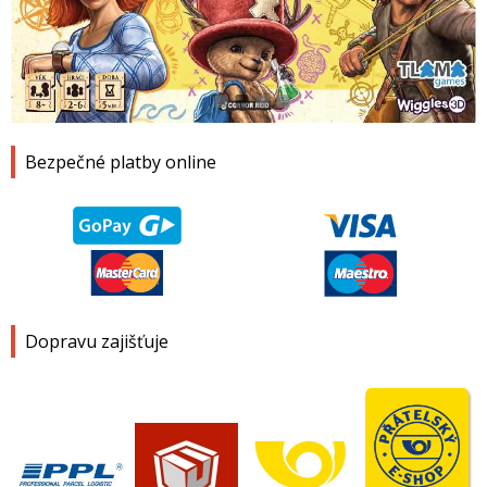
1
2
3
4
Bezpečné platby online
Dopravu zajišťuje