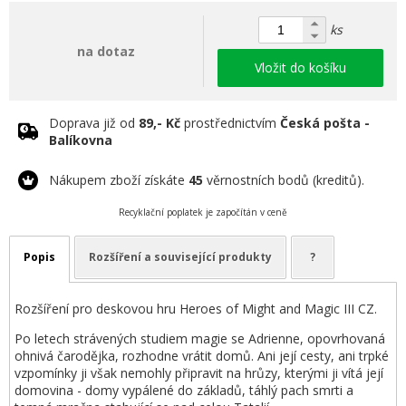
ks
na dotaz
Vložit do košíku
Doprava již od
89,- Kč
prostřednictvím
Česká pošta -
Balíkovna
Nákupem zboží získáte
45
věrnostních bodů (kreditů).
Recyklační poplatek je započítán v ceně
Popis
Rozšíření a související produkty
?
Rozšíření pro deskovou hru Heroes of Might and Magic III CZ.
Po letech strávených studiem magie se Adrienne, opovrhovaná
ohnivá čarodějka, rozhodne vrátit domů. Ani její cesty, ani trpké
vzpomínky ji však nemohly připravit na hrůzy, kterými ji vítá její
domovina - domy vypálené do základů, táhlý pach smrti a