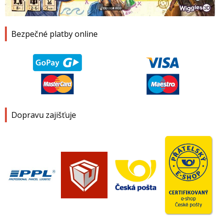
1
2
3
4
Bezpečné platby online
Dopravu zajišťuje