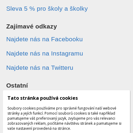
Sleva 5 % pro školy a školky
Zajímavé odkazy
Najdete nás na Facebooku
Najdete nás na Instagramu
Najdete nás na Twitteru
Ostatní
Sledování zásilek
Tato stránka používá cookies
Soubory cookies používáme pro správné fungování naší webové
Dárkové poukazy
stránky a jejích funkcí. Pomocí souborů cookies si také například
pamatujeme váš preferovaný jazyk, zvyšujeme pro vás relevanci
zobrazovaných reklam, počítáme návštěvu stránek a pamatujeme si
Obchodní podmínky - archiv
vaše nastavení provedená na stránce.