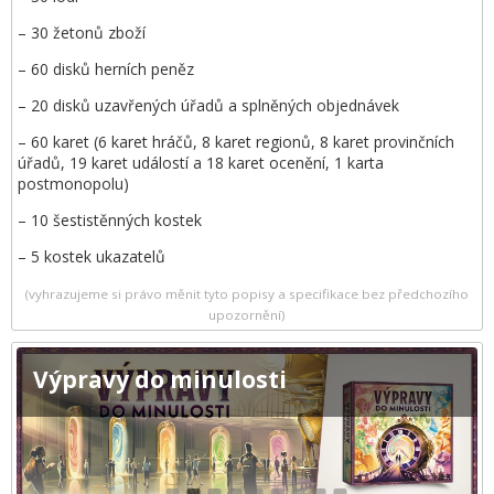
– 30 žetonů zboží
– 60 disků herních peněz
– 20 disků uzavřených úřadů a splněných objednávek
– 60 karet (6 karet hráčů, 8 karet regionů, 8 karet provinčních
úřadů, 19 karet událostí a 18 karet ocenění, 1 karta
postmonopolu)
– 10 šestistěnných kostek
– 5 kostek ukazatelů
(vyhrazujeme si právo měnit tyto popisy a specifikace bez předchozího
upozornění)
Výpravy do minulosti