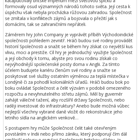
katapultovaly britské impérium mezi světovou špičku a
formovaly osud významných národů tohoto světa. Její cesta k
úspěchu však nebyla procházka růžovou zahradou. Společnost
se zmítala v konfliktech zájmů a bojovala o přežití jak s
domácími, tak se zahraničními nepřáteli.
Záměrem hry John Company je vyprávět příběh Východoindické
společnosti pohledem zevnitř. Hráči budou své rodiny provádět
historií Společnosti a snažit se během hry získat co největší kus
vlivu, moci a prestiže. Cíl hry je jednoduchý: využijte Společnost
a její obchody k tomu, abyste pro svou rodinu získali co
nejvýhodnější společenské posty doma v Anglii. Za tímto
účelem budujete kariéru členům své rodiny a snažte se
poskytovat své služby ostatním výměnou za teplá místečka v
Londýně či za pohodlí koloniálních úřadů. Hráči budou bok po
boku ovládat Společnost a čelit výzvám v podobě omezeného
rozpočtu a nevyhnutelného střetu zájmů. Měl by guvernér
zahájit válečné tažení, aby rozšířil državy Společnosti, nebo
raději investovat do infrastruktury? Anebo bude možná vůbec
nejlepší všechny vybrané daně vložit do rekonstrukce jeho
letního sídla na anglickém venkově…
S postupem hry může Společnost čelit také otevřeným
povstáním v Indii nebo přímo zániku, který podporují čím dál
smělejší pokusy o regulaci Společnosti britskou vládou. Je