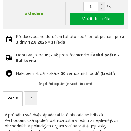
ks
skladem
Vložit do košíku
Předpokládané doručení tohoto zboží při objednání je
za
3 dny
12.8.2026
v
středa
Doprava již od
89,- Kč
prostřednictvím
Česká pošta -
Balíkovna
Nákupem zboží získáte
50
věrnostních bodů (kreditů).
Recyklační poplatek je započítán v ceně
Popis
?
V průběhu své dvěstěpadesátileté historie se britská
Východoindická společnost rozrostla v jednu z nejvlivnějších
obchodních a politických organizací na světě. Její zisky