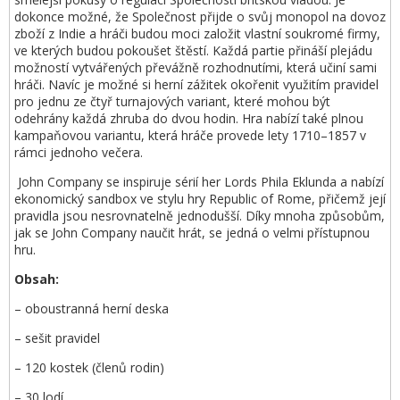
dokonce možné, že Společnost přijde o svůj monopol na dovoz
zboží z Indie a hráči budou moci založit vlastní soukromé firmy,
ve kterých budou pokoušet štěstí. Každá partie přináší plejádu
možností vytvářených převážně rozhodnutími, která učiní sami
hráči. Navíc je možné si herní zážitek okořenit využitím pravidel
pro jednu ze čtyř turnajových variant, které mohou být
odehrány každá zhruba do dvou hodin. Hra nabízí také plnou
kampaňovou variantu, která hráče provede lety 1710–1857 v
rámci jednoho večera.
John Company se inspiruje sérií her Lords Phila Eklunda a nabízí
ekonomický sandbox ve stylu hry Republic of Rome, přičemž její
pravidla jsou nesrovnatelně jednodušší. Díky mnoha způsobům,
jak se John Company naučit hrát, se jedná o velmi přístupnou
hru.
Obsah:
– oboustranná herní deska
– sešit pravidel
– 120 kostek (členů rodin)
– 30 lodí