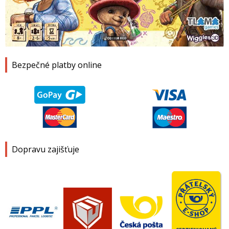
1
2
3
4
Bezpečné platby online
Dopravu zajišťuje