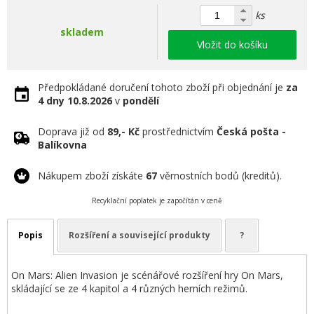
ks
skladem
Vložit do košíku
Předpokládané doručení tohoto zboží při objednání je
za
4 dny
10.8.2026
v
pondělí
Doprava již od
89,- Kč
prostřednictvím
Česká pošta -
Balíkovna
Nákupem zboží získáte
67
věrnostních bodů (kreditů).
Recyklační poplatek je započítán v ceně
Popis
Rozšíření a související produkty
?
On Mars: Alien Invasion je scénářové rozšíření hry On Mars,
skládající se ze 4 kapitol a 4 různých herních režimů.