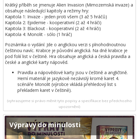
Krátký příběh se jmenuje Alien Invasion (Mimozemská invaze) a
obsahuje následující kapitoly a režimy hry:
Kapitola 1: Invaze - jeden proti všem (3 až 5 hráčů)
Kapitola 2: Epidemie - kooperativní (2 až 4 hráči)
Kapitola 3: Blackout - kooperativní (2 až 4 hráči)
Kapitola 4: Monolit - sólo (1 hráč)
Poznámka o vydání: Jde o anglickou verzi s plnohodnoutnou
češtinou navíc. Krabice je původní anglická. Na dně krabice je
pod folií list v češtině. Hra obsahuje anglická a česká pravidla a
české a anglické karty nápověd.
Pravidla a nápovědové karty jsou v češtině a angličtině.
Herní materiál je jazykově nezávislý kromě karet 4.
scénáře Monolit (výrobce vkládá přehledový list s
překladem karet v češtině).
(vyhrazujeme si právo měnit tyto popisy a specifikace bez předchozího
upozornění)
Výpravy do minulosti