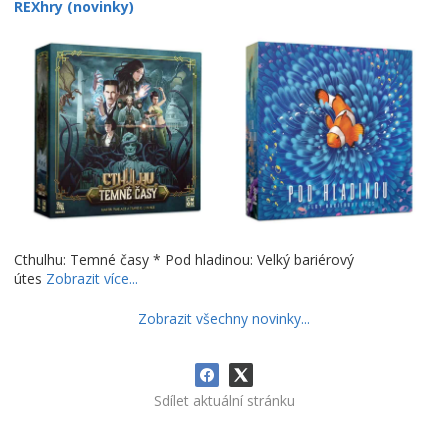
REXhry (novinky)
Cthulhu: Temné časy * Pod hladinou: Velký bariérový
útes
Zobrazit více...
Zobrazit všechny novinky...
Sdílet aktuální stránku