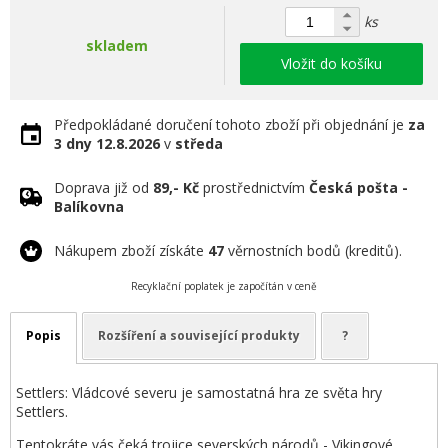
ks
skladem
Vložit do košíku
Předpokládané doručení tohoto zboží při objednání je
za
3 dny
12.8.2026
v
středa
Doprava již od
89,- Kč
prostřednictvím
Česká pošta -
Balíkovna
Nákupem zboží získáte
47
věrnostních bodů (kreditů).
Recyklační poplatek je započítán v ceně
Popis
Rozšíření a související produkty
?
Settlers: Vládcové severu je samostatná hra ze světa hry
Settlers.
Tentokráte vás čeká trojice severských národů - Vikingové,