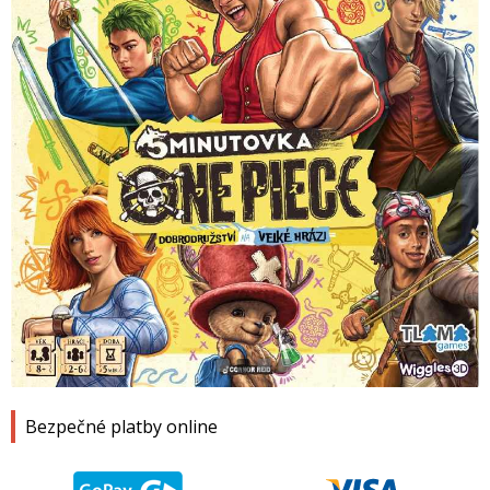
1
2
3
4
Bezpečné platby online