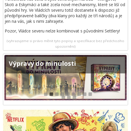
Skoti a Eskymáci a také zcela nové mechanismy, které se liší od
původní hry. Ve Vládcích severu totiž dostanete k dispozici již
předpřipravené balíčky (dva klany pro každý ze tří národů) a je
jen na vás, jak s nimi zahrajete.
Pozor, Vládce severu nelze kombinovat s původními Settlery!
(vyhrazujeme si právo měnit tyto popisy a specifikace bez předchozího
upozornění)
Výpravy do minulosti
1
2
3
4
5
6
7
8
9
10
11
12