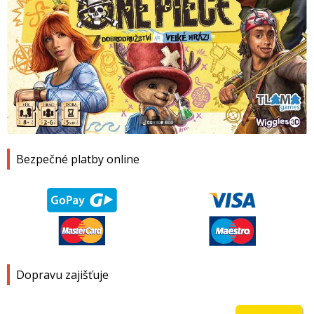
1
2
3
4
Bezpečné platby online
Dopravu zajišťuje