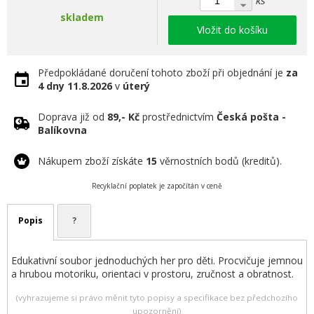
ks
skladem
Vložit do košíku
Předpokládané doručení tohoto zboží při objednání je
za
4 dny
11.8.2026
v
úterý
Doprava již od
89,- Kč
prostřednictvím
Česká pošta -
Balíkovna
Nákupem zboží získáte
15
věrnostních bodů (kreditů).
Recyklační poplatek je započítán v ceně
Popis
?
Edukativní soubor jednoduchých her pro děti. Procvičuje jemnou
a hrubou motoriku, orientaci v prostoru, zručnost a obratnost.
(vyhrazujeme si právo měnit tyto popisy a specifikace bez předchozího
upozornění)