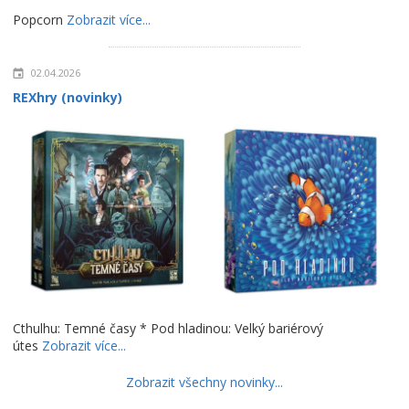
Popcorn
Zobrazit více...
02.04.2026
REXhry (novinky)
Cthulhu: Temné časy * Pod hladinou: Velký bariérový
útes
Zobrazit více...
Zobrazit všechny novinky...