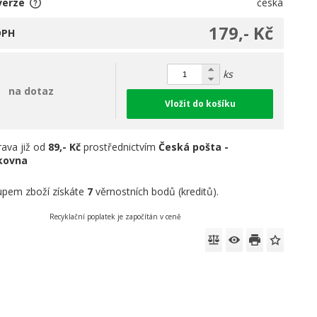
verze
česká
179,- Kč
DPH
ks
na dotaz
Vložit do košíku
ava již od
89,- Kč
prostřednictvím
Česká pošta -
íkovna
pem zboží získáte
7
věrnostních bodů (kreditů).
Recyklační poplatek je započítán v ceně