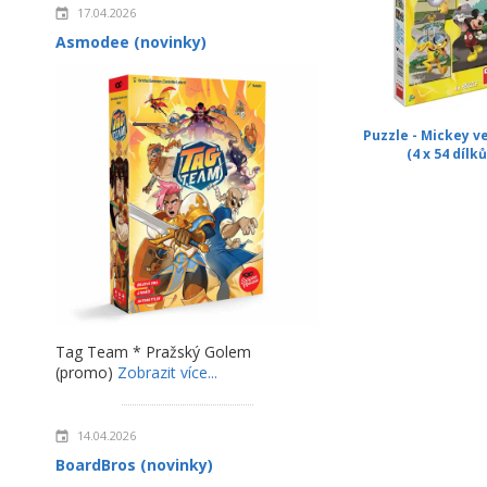
17.04.2026
Asmodee (novinky)
Puzzle - Mickey v
(4 x 54 dílků
Tag Team * Pražský Golem
(promo)
Zobrazit více...
14.04.2026
BoardBros (novinky)