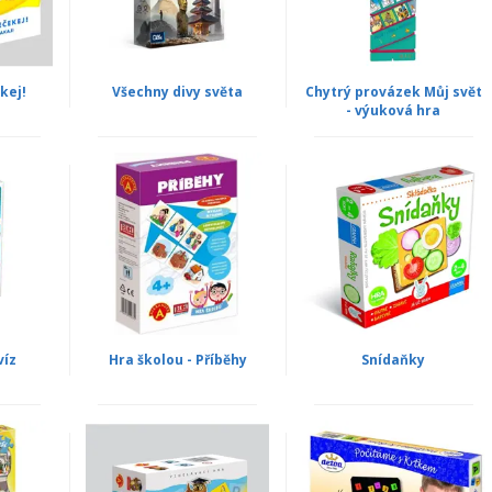
kej!
Všechny divy světa
Chytrý provázek Můj svět
- výuková hra
víz
Hra školou - Příběhy
Snídaňky