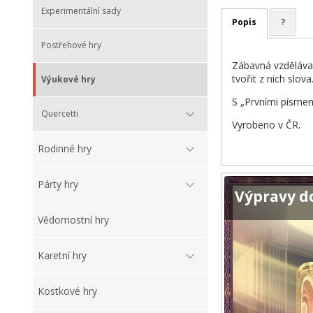
Experimentální sady
Popis
?
Postřehové hry
Zábavná vzdělávac
tvořit z nich slova
Výukové hry
S „Prvními písmen
Quercetti
Vyrobeno v ČR.
Rodinné hry
Párty hry
Výpravy d
Vědomostní hry
Karetní hry
Kostkové hry