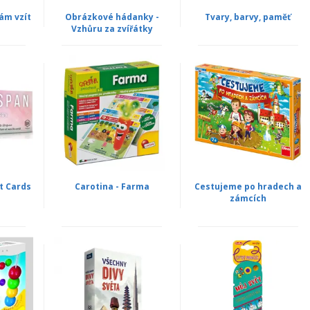
mám vzít
Obrázkové hádanky -
Tvary, barvy, paměť
Vzhůru za zvířátky
t Cards
Carotina - Farma
Cestujeme po hradech a
zámcích