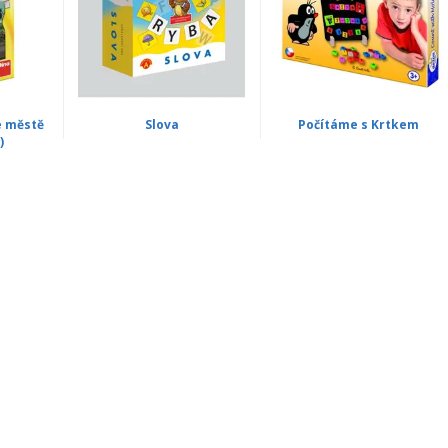
e městě
Slova
Počítáme s Krtkem
)