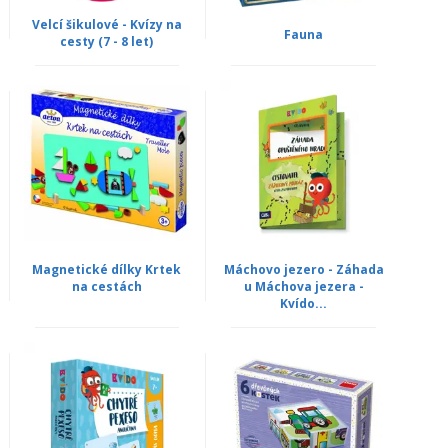
Velcí šikulové - Kvízy na
Fauna
cesty (7 - 8 let)
Magnetické dílky Krtek
Máchovo jezero - Záhada
na cestách
u Máchova jezera -
Kvído...