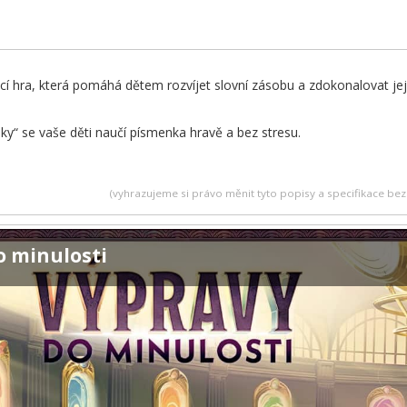
í hra, která pomáhá dětem rozvíjet slovní zásobu a zdokonalovat jeji
.
ky“ se vaše děti naučí písmenka hravě a bez stresu.
(vyhrazujeme si právo měnit tyto popisy a specifikace b
o minulosti