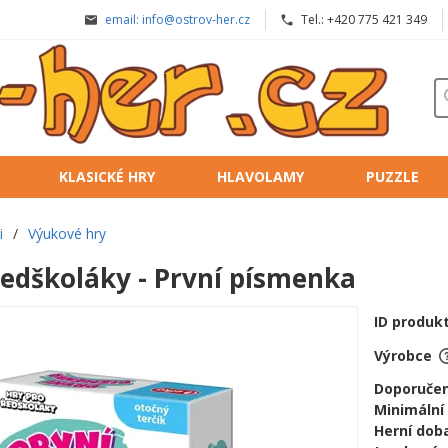
email: info@ostrov-her.cz
Tel.: +420 775 421 349
KLASICKÉ HRY
HLAVOLAMY
PUZZLE
i
/
Výukové hry
ředškoláky - První písmenka
ID produk
Výrobce
Doporučen
Minimální
Herní doba