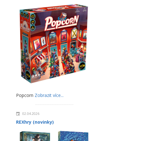
Popcorn
Zobrazit více...
02.04.2026
REXhry (novinky)