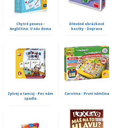
Chytré pexeso -
Dřevěné obrázkové
Angličtina: U nás doma
kostky - Doprava
Zpívej a tancuj - Pec nám
Carotina - První němčina
spadla