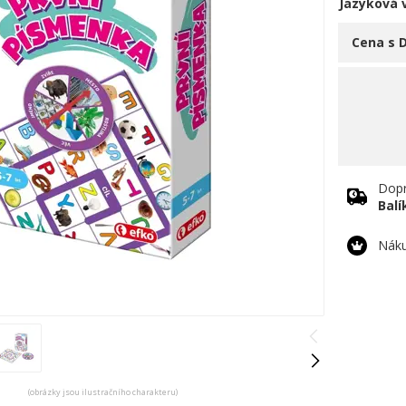
Jazyková 
Cena s 
Dopr
Bal
Náku
(obrázky jsou ilustračního charakteru)