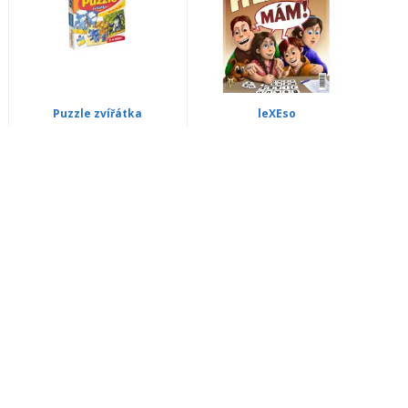
Puzzle zvířátka
leXEso