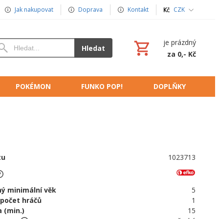
Jak nakupovat
Doprava
Kontakt
CZK
je prázdný
Hledat
za 0,- Kč
POKÉMON
FUNKO POP!
DOPLŇKY
tu
1023713
ý minimální věk
5
 počet hráčů
1
 (min.)
15