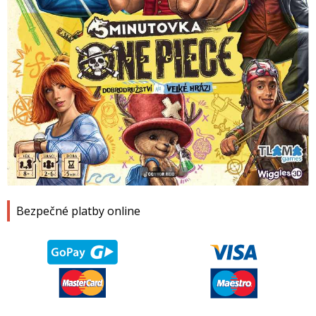
1
2
3
4
Bezpečné platby online