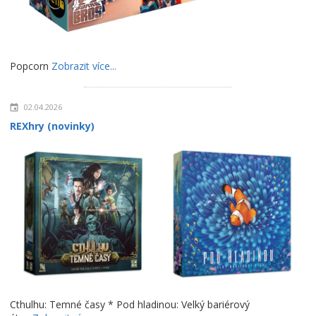
Popcorn
Zobrazit více...
02.04.2026
REXhry (novinky)
Cthulhu: Temné časy * Pod hladinou: Velký bariérový