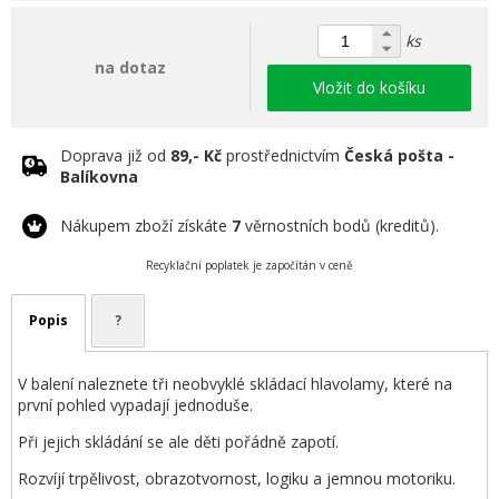
ks
na dotaz
Vložit do košíku
Doprava již od
89,- Kč
prostřednictvím
Česká pošta -
Balíkovna
Nákupem zboží získáte
7
věrnostních bodů (kreditů).
Recyklační poplatek je započítán v ceně
Popis
?
V balení naleznete tři neobvyklé skládací hlavolamy, které na
první pohled vypadají jednoduše.
Při jejich skládání se ale děti pořádně zapotí.
Rozvíjí trpělivost, obrazotvornost, logiku a jemnou motoriku.