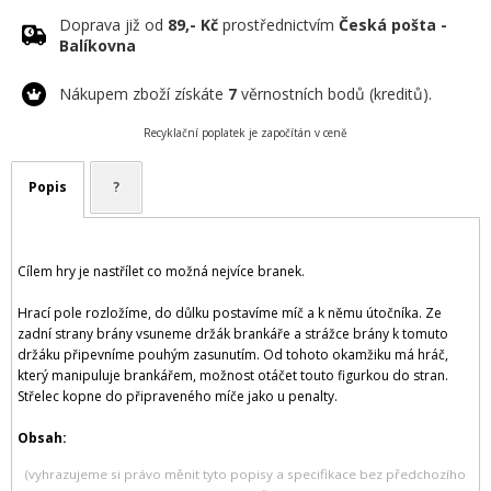
Doprava již od
89,- Kč
prostřednictvím
Česká pošta -
Balíkovna
Nákupem zboží získáte
7
věrnostních bodů (kreditů).
Recyklační poplatek je započítán v ceně
Popis
?
Cílem hry je nastřílet co možná nejvíce branek.
Hrací pole rozložíme, do důlku postavíme míč a k němu útočníka. Ze
zadní strany brány vsuneme držák brankáře a strážce brány k tomuto
držáku připevníme pouhým zasunutím. Od tohoto okamžiku má hráč,
který manipuluje brankářem, možnost otáčet touto figurkou do stran.
Střelec kopne do připraveného míče jako u penalty.
Obsah:
(vyhrazujeme si právo měnit tyto popisy a specifikace bez předchozího