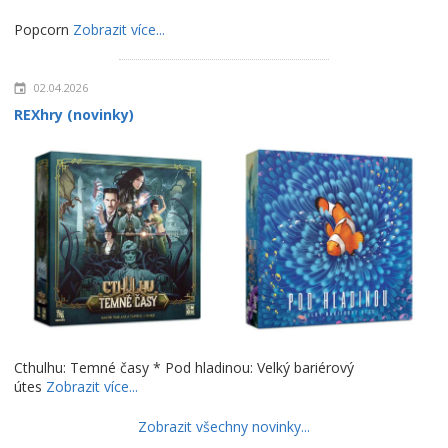
Popcorn
Zobrazit více...
02.04.2026
REXhry (novinky)
Cthulhu: Temné časy * Pod hladinou: Velký bariérový
útes
Zobrazit více...
Zobrazit všechny novinky...