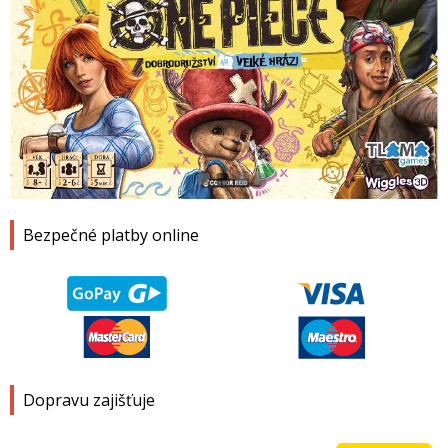
1
2
3
4
Bezpečné platby online
Dopravu zajišťuje