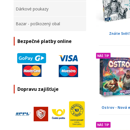
Dárkové poukazy
Bazar - poškozený obal
Znáte Svět
Bezpečné platby online
NÁŠ TIP
Dopravu zajišťuje
Ostrov - Nová 
NÁŠ TIP