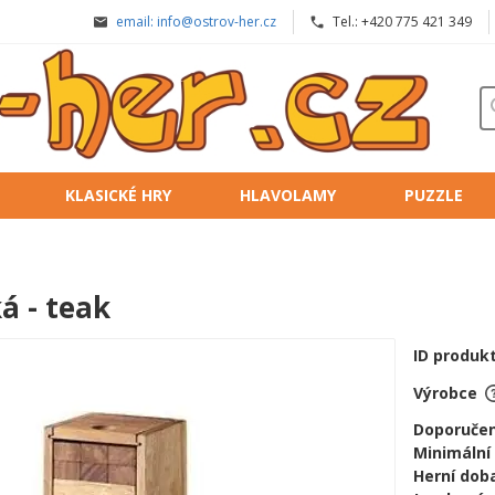
email: info@ostrov-her.cz
Tel.: +420 775 421 349
KLASICKÉ HRY
HLAVOLAMY
PUZZLE
á - teak
ID produk
Výrobce
Doporučen
Minimální
Herní doba