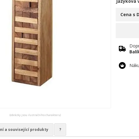
Jazyková 
Cena s 
Dopr
Bal
Náku
(obrázky jsou ilustračního charakteru)
ní a související produkty
?