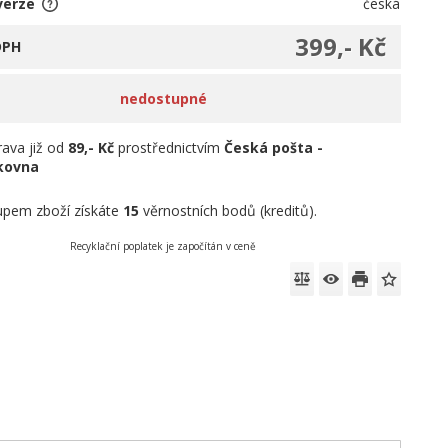
verze
česká
399,- Kč
DPH
nedostupné
ava již od
89,- Kč
prostřednictvím
Česká pošta -
íkovna
pem zboží získáte
15
věrnostních bodů (kreditů).
Recyklační poplatek je započítán v ceně