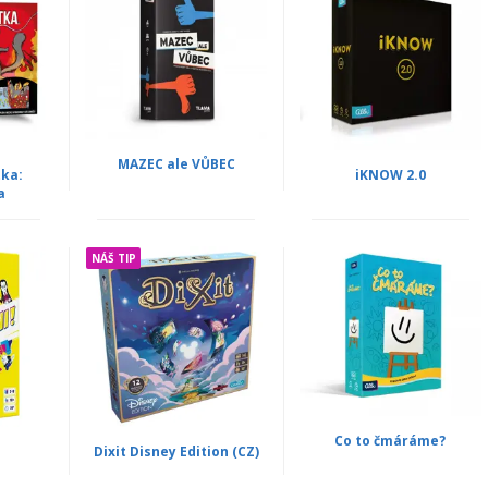
MAZEC ale VŮBEC
ka:
iKNOW 2.0
a
NÁŠ TIP
Co to čmáráme?
Dixit Disney Edition (CZ)