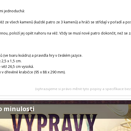
lmi jednoduchá:
věž ze všech kamenů (každé patro ze 3 kamenů) a hráči se střídají v pořadí a p
nou, položí jej opět nahoru na věž. Vždy se musí nové patro dokončit, než se 
(ve tvaru kvádru) a pravidla hry v českém jazyce.
 2,5 x 1,5 cm.
 věž 26,5 cm vysoká.
 v dřevěné krabičce (95 x 88 x 290 mm).
(vyhrazujeme si právo měnit tyto popisy a specifikace b
o minulosti