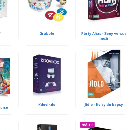
?
Grabolo
Párty Alias - Ženy versus
muži
Kdovíkdo
Jídlo - Kvízy do kapsy
edice
NÁŠ TIP