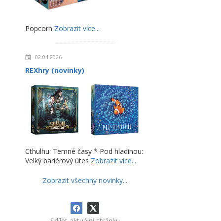
Popcorn
Zobrazit více...
02.04.2026
REXhry (novinky)
Cthulhu: Temné časy * Pod hladinou:
Velký bariérový útes
Zobrazit více...
Zobrazit všechny novinky...
Sdílet aktuální stránku