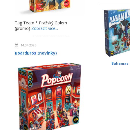
Tag Team * Pražský Golem
(promo)
Zobrazit více...
14.04.2026
BoardBros (novinky)
Bahamas