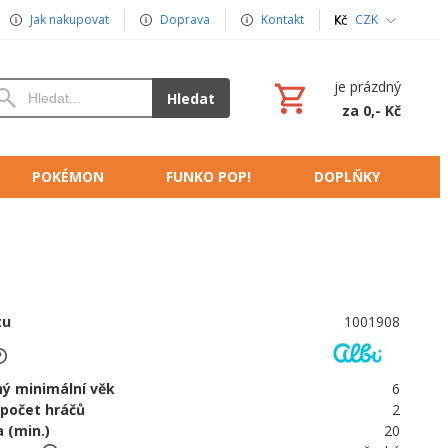
Jak nakupovat
Doprava
Kontakt
CZK
je prázdný
Hledat
za 0,- Kč
POKÉMON
FUNKO POP!
DOPLŇKY
tu
1001908
ý minimální věk
6
 počet hráčů
2
 (min.)
20