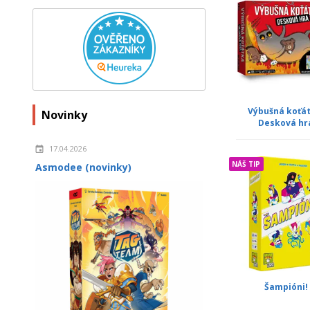
Výbušná koťát
Novinky
Desková hr
17.04.2026
NÁŠ TIP
Asmodee (novinky)
Šampióni!