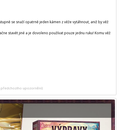
ostupně se snaží opatrně jeden kámen z věže vytáhnout, aniž by věž
začne stavět jiné a je dovoleno používat pouze jednu ruku! Komu věž
ez předchozího upozornění)