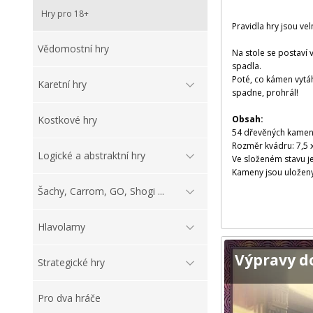
Hry pro 18+
Pravidla hry jsou ve
Vědomostní hry
Na stole se postaví 
spadla.
Poté, co kámen vytáh
Karetní hry
spadne, prohrál!
Obsah:
Kostkové hry
54 dřevěných kamenů 
Rozměr kvádru: 7,5 x
Logické a abstraktní hry
Ve složeném stavu je
Kameny jsou uloženy
Šachy, Carrom, GO, Shogi ...
Hlavolamy
Výpravy d
Strategické hry
Pro dva hráče