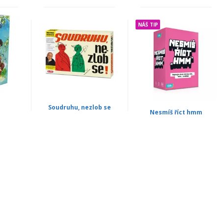
NÁŠ TIP
Soudruhu, nezlob se
Nesmíš říct hmm