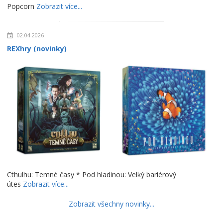
Popcorn
Zobrazit více...
02.04.2026
REXhry (novinky)
Cthulhu: Temné časy * Pod hladinou: Velký bariérový
útes
Zobrazit více...
Zobrazit všechny novinky...