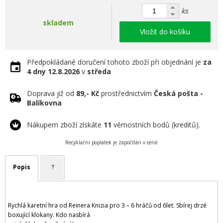
ks
skladem
Vložit do košíku
Předpokládané doručení tohoto zboží při objednání je
za
4 dny
12.8.2026
v
středa
Doprava již od
89,- Kč
prostřednictvím
Česká pošta -
Balíkovna
Nákupem zboží získáte
11
věrnostních bodů (kreditů).
Recyklační poplatek je započítán v ceně
Popis
?
Rychlá karetní hra od Reinera Knizia pro 3 – 6 hráčů od 6let. Sbírej drzé
boxující klokany. Kdo nasbírá