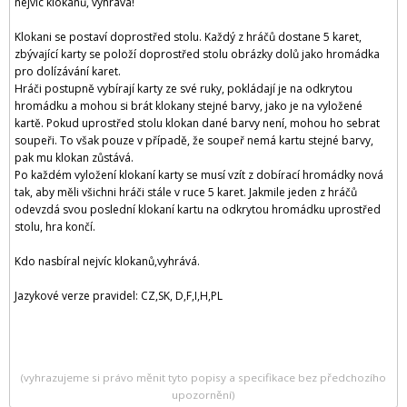
nejvíc klokanů, vyhrává!
Klokani se postaví doprostřed stolu. Každý z hráčů dostane 5 karet,
zbývající karty se položí doprostřed stolu obrázky dolů jako hromádka
pro dolízávání karet.
Hráči postupně vybírají karty ze své ruky, pokládají je na odkrytou
hromádku a mohou si brát klokany stejné barvy, jako je na vyložené
kartě. Pokud uprostřed stolu klokan dané barvy není, mohou ho sebrat
soupeři. To však pouze v případě, že soupeř nemá kartu stejné barvy,
pak mu klokan zůstává.
Po každém vyložení klokaní karty se musí vzít z dobírací hromádky nová
tak, aby měli všichni hráči stále v ruce 5 karet. Jakmile jeden z hráčů
odevzdá svou poslední klokaní kartu na odkrytou hromádku uprostřed
stolu, hra končí.
Kdo nasbíral nejvíc klokanů,vyhrává.
Jazykové verze pravidel: CZ,SK, D,F,I,H,PL
(vyhrazujeme si právo měnit tyto popisy a specifikace bez předchozího
upozornění)