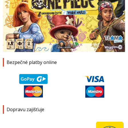
1
2
3
4
Bezpečné platby online
Dopravu zajišťuje