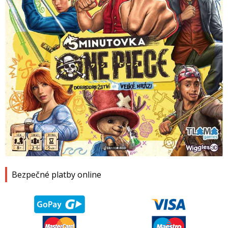
1
2
3
4
Bezpečné platby online