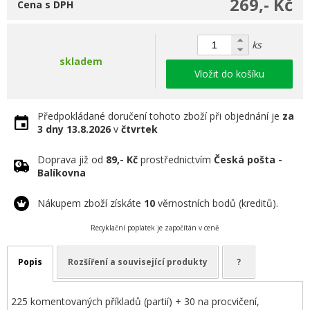
269,- Kč
Cena s DPH
ks
skladem
Vložit do košíku
Předpokládané doručení tohoto zboží při objednání je
za
3 dny
13.8.2026
v
čtvrtek
Doprava již od
89,- Kč
prostřednictvím
Česká pošta -
Balíkovna
Nákupem zboží získáte
10
věrnostních bodů (kreditů).
Recyklační poplatek je započítán v ceně
Popis
Rozšíření a související produkty
?
225 komentovaných příkladů (partií) + 30 na procvičení,