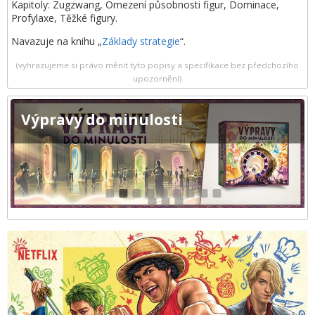
Kapitoly: Zugzwang, Omezení působnosti figur, Dominace,
Profylaxe, Těžké figury.
Navazuje na knihu „
Základy strategie
“.
(vyhrazujeme si právo měnit tyto popisy a specifikace bez předchozího
upozornění)
Výpravy do minulosti
1
2
3
4
5
6
7
8
9
10
11
12