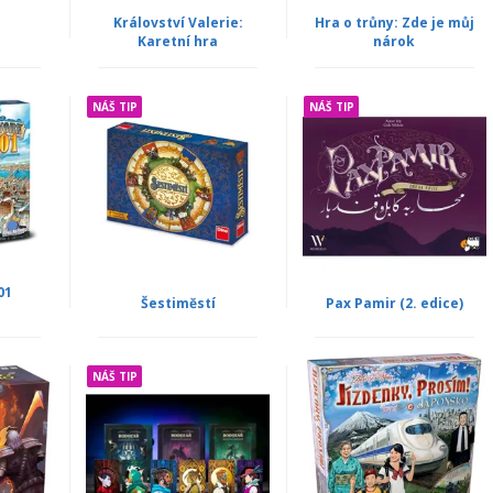
Království Valerie:
Hra o trůny: Zde je můj
Karetní hra
nárok
NÁŠ TIP
NÁŠ TIP
01
Šestiměstí
Pax Pamir (2. edice)
NÁŠ TIP