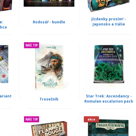
Jízdenky prosím! -
e:
Rodozář - bundle
Japonsko a Itálie
dice
NÁŠ TIP
ariant
Star Trek: Ascendancy -
Trosečník
Romulan escalation pack
NÁŠ TIP
akce