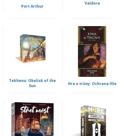
Valdora
Port Arthur
Tekhenu: Obelisk of the
Hra o trůny: Ochrana říše
Sun