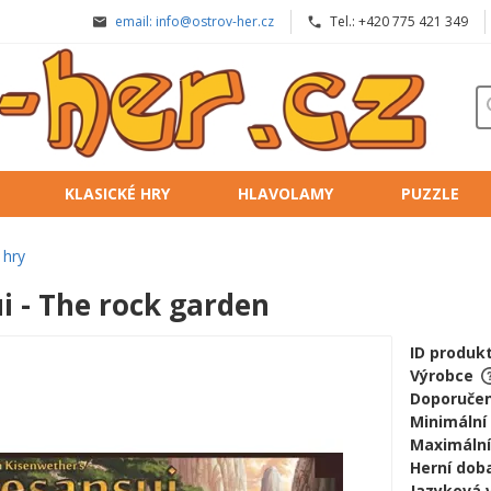
email: info@ostrov-her.cz
Tel.: +420 775 421 349
KLASICKÉ HRY
HLAVOLAMY
PUZZLE
 hry
i - The rock garden
ID produk
Výrobce
Doporučen
Minimální
Maximální
Herní doba
Jazyková 