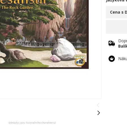
Cena s 
Dopr
Bal
Náku
(obrázky jsou ilustračního charakteru)