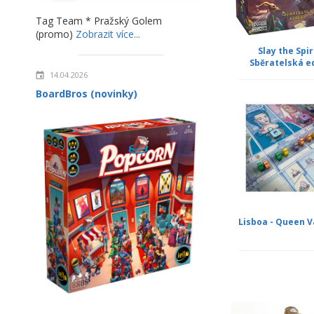
Tag Team * Pražský Golem
(promo)
Zobrazit více...
Slay the Spir
Sběratelská e
14.04.2026
BoardBros (novinky)
Lisboa - Queen V