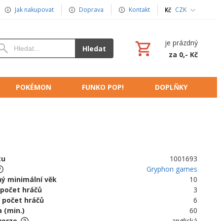
Jak nakupovat
Doprava
Kontakt
CZK
je prázdný
Hledat
za 0,- Kč
POKÉMON
FUNKO POP!
DOPLŇKY
tu
1001693
Gryphon games
ý minimální věk
10
 počet hráčů
3
 počet hráčů
6
 (min.)
60
verze
anglická