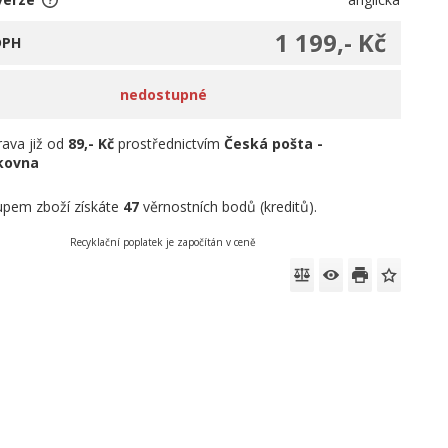
1 199,- Kč
DPH
nedostupné
ava již od
89,- Kč
prostřednictvím
Česká pošta -
íkovna
pem zboží získáte
47
věrnostních bodů (kreditů).
Recyklační poplatek je započítán v ceně