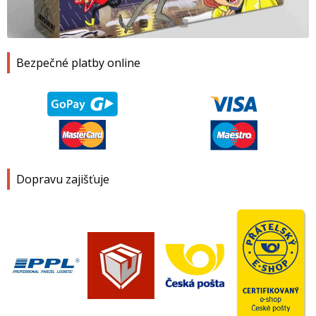
1
2
3
4
Bezpečné platby online
Dopravu zajišťuje