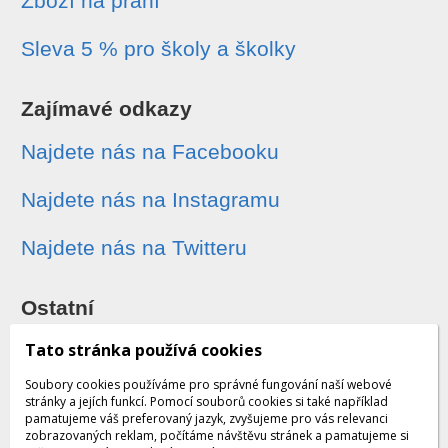
Zboží na přání
Sleva 5 % pro školy a školky
Zajímavé odkazy
Najdete nás na Facebooku
Najdete nás na Instagramu
Najdete nás na Twitteru
Ostatní
Sledování zásilek
Tato stránka používá cookies
Soubory cookies používáme pro správné fungování naší webové
Dárkové poukazy
stránky a jejích funkcí. Pomocí souborů cookies si také například
pamatujeme váš preferovaný jazyk, zvyšujeme pro vás relevanci
zobrazovaných reklam, počítáme návštěvu stránek a pamatujeme si
Obchodní podmínky - archiv