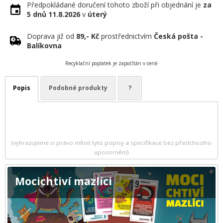
Předpokládané doručení tohoto zboží při objednání je
za
5 dnů
11.8.2026
v
úterý
Doprava již od
89,- Kč
prostřednictvím
Česká pošta -
Balíkovna
Recyklační poplatek je započítán v ceně
Popis
Podobné produkty
?
(vyhrazujeme si právo měnit tyto popisy a specifikace bez předchozího
upozornění)
Mocichtiví mazlíci