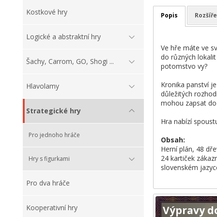
Kostkové hry
Popis
Rozšíře
Logické a abstraktní hry
Ve hře máte ve svý
do různých lokalit
Šachy, Carrom, GO, Shogi ...
potomstvo vy?
Kronika panství j
Hlavolamy
důležitých rozhod
mohou zapsat do k
Strategické hry
Hra nabízí spoust
Pro jednoho hráče
Obsah:
Herní plán, 48 dř
24 kartiček zákazn
Hry s figurkami
slovenském jazyc
Pro dva hráče
Kooperativní hry
Výpravy d