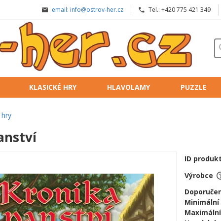
email: info@ostrov-her.cz
Tel.: +420 775 421 349
KLASICKÉ HRY
HLAVOLAMY
PUZZLE
 hry
anství
ID produk
Výrobce
Doporučen
Minimální
Maximální