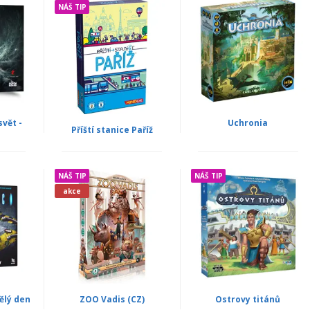
NÁŠ TIP
svět -
Uchronia
Příští stanice Paříž
NÁŠ TIP
NÁŠ TIP
akce
vělý den
ZOO Vadis (CZ)
Ostrovy titánů