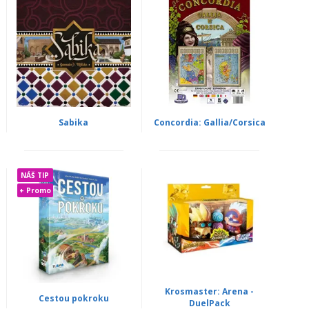
Sabika
Concordia: Gallia/Corsica
NÁŠ TIP
+ Promo
Krosmaster: Arena -
Cestou pokroku
DuelPack