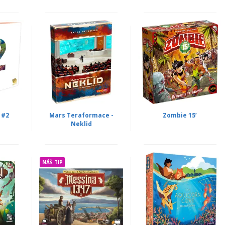
 #2
Mars Teraformace -
Zombie 15’
Neklid
NÁŠ TIP