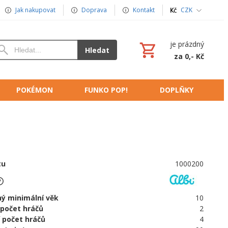
Jak nakupovat
Doprava
Kontakt
CZK
je prázdný
Hledat
za 0,- Kč
POKÉMON
FUNKO POP!
DOPLŇKY
tu
1000200
ý minimální věk
10
 počet hráčů
2
 počet hráčů
4