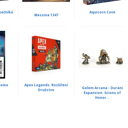
osečníků
Aquicorn Cove
Messina 1347
Promo
Apex Legends: Rozšíření
Golem Arcana - Durani
Družstvo
Expansion: Scions of
Honor...