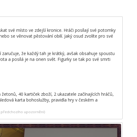
kat své místo ve zdejší kronice. Hráči posílají své potomky
nebo se věnovat pěstování obilí. Jaký osud zvolíte pro své
 zaručuje, že každý tah je krátký, avšak obsahuje spoustu
ta a posílá je na onen svět. Figurky se tak po své smrti
žetonů, 40 kartiček zboží, 2 ukazatele začínajících hráčů,
řehledová karta bohoslužby, pravidla hry v českém a
ez předchozího upozornění)