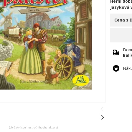
Herní doba
Jazyková 
Cena s 
Dopr
Bal
Náku
(obrázky jsou ilustračního charakteru)