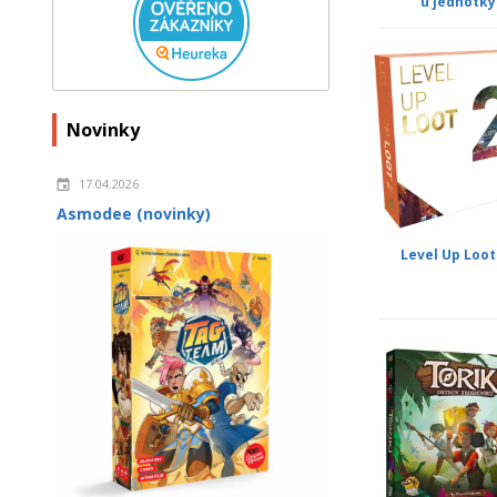
u jednotky
Novinky
17.04.2026
Asmodee (novinky)
Level Up Loot