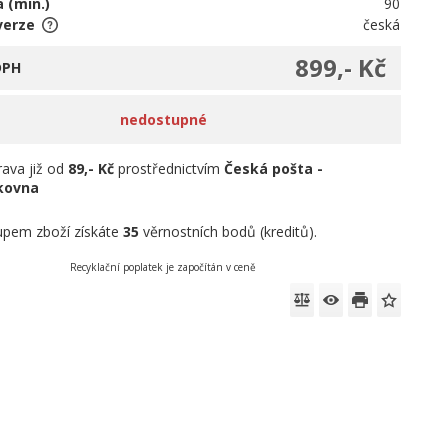
 (min.)
90
verze
česká
899,- Kč
DPH
nedostupné
ava již od
89,- Kč
prostřednictvím
Česká pošta -
íkovna
pem zboží získáte
35
věrnostních bodů (kreditů).
Recyklační poplatek je započítán v ceně