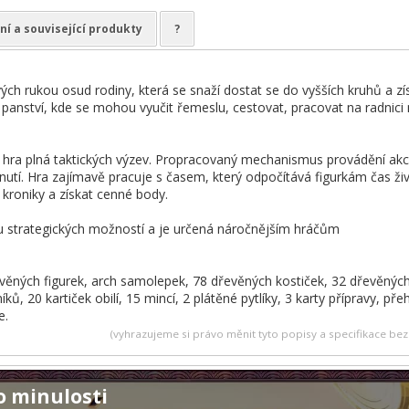
ní a související produkty
?
ch rukou osud rodiny, která se snaží dostat se do vyšších kruhů a zís
 panství, kde se mohou vyučit řemeslu, cestovat, pracovat na radnici 
e hra plná taktických výzev. Propracovaný mechanismus provádění akcí
nutí. Hra zajímavě pracuje s časem, který odpočítává figurkám čas živo
roniky a získat cenné body.
u strategických možností a je určená náročnějším hráčům
evěných figurek, arch samolepek, 78 dřevěných kostiček, 32 dřevěných 
íků, 20 kartiček obilí, 15 mincí, 2 plátěné pytlíky, 3 karty přípravy, p
e.
(vyhrazujeme si právo měnit tyto popisy a specifikace b
o minulosti