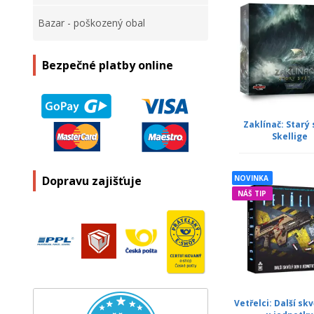
Bazar - poškozený obal
Bezpečné platby online
Zaklínač: Starý 
Skellige
NOVINKA
Dopravu zajišťuje
NÁŠ TIP
Vetřelci: Další sk