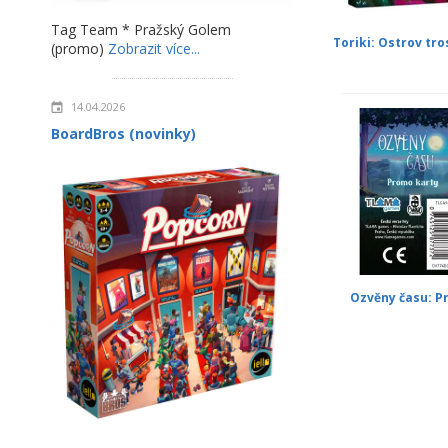
Tag Team * Pražský Golem
Toriki: Ostrov tr
(promo)
Zobrazit více...
14.04.2026
BoardBros (novinky)
Ozvěny času: 