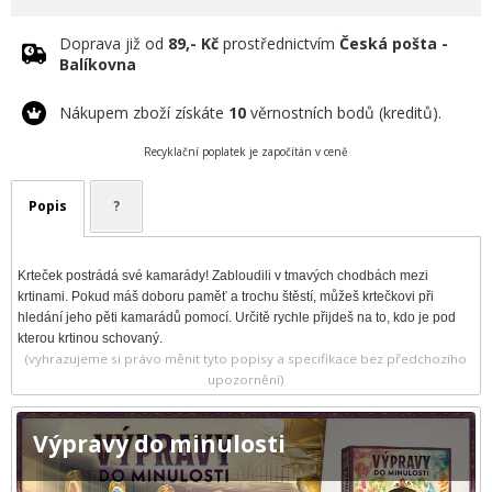
Doprava již od
89,- Kč
prostřednictvím
Česká pošta -
Balíkovna
Nákupem zboží získáte
10
věrnostních bodů (kreditů).
Recyklační poplatek je započítán v ceně
Popis
?
Krteček postrádá své kamarády! Zabloudili v tmavých chodbách mezi
krtinami. Pokud máš doboru paměť a trochu štěstí, můžeš krtečkovi při
hledání jeho pěti kamarádů pomocí. Určitě rychle přijdeš na to, kdo je pod
kterou krtinou schovaný.
(vyhrazujeme si právo měnit tyto popisy a specifikace bez předchozího
upozornění)
Výpravy do minulosti