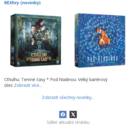
REXhry (novinky)
Cthulhu: Temné časy * Pod hladinou: Velký bariérový
útes
Zobrazit více...
Zobrazit všechny novinky...
Sdílet aktuální stránku