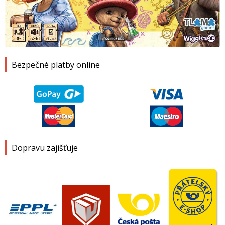
1
2
3
4
Bezpečné platby online
Dopravu zajišťuje