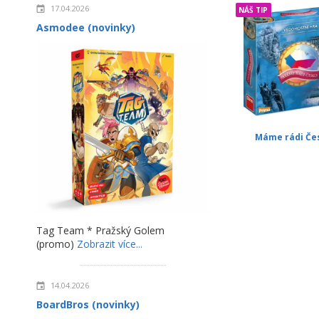
17.04.2026
NÁŠ TIP
Asmodee (novinky)
Máme rádi Če
Tag Team * Pražský Golem
(promo)
Zobrazit více...
14.04.2026
BoardBros (novinky)