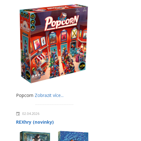
Popcorn
Zobrazit více...
02.04.2026
REXhry (novinky)