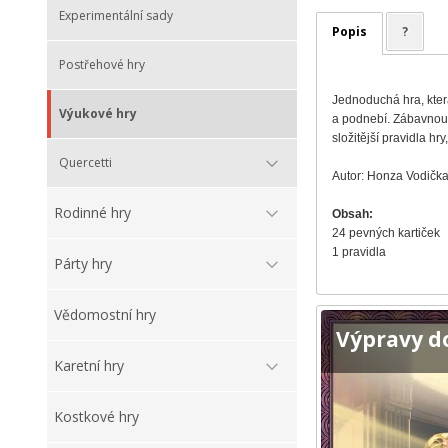
Experimentální sady
Popis
?
Postřehové hry
Jednoduchá hra, která
Výukové hry
a podnebí. Zábavnou f
složitější pravidla hr
Quercetti
Autor: Honza Vodičk
Rodinné hry
Obsah:
24 pevných kartiček
1 pravidla
Párty hry
Vědomostní hry
Výpravy d
Karetní hry
Kostkové hry