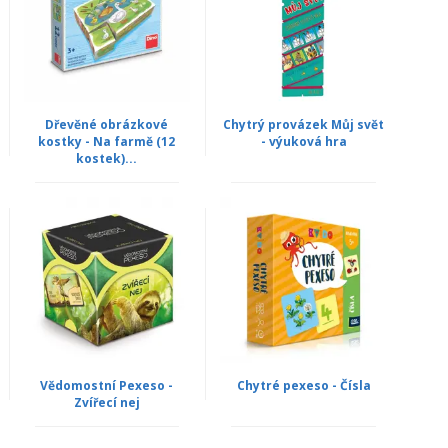
Dřevěné obrázkové
Chytrý provázek Můj svět
kostky - Na farmě (12
- výuková hra
kostek)...
Vědomostní Pexeso -
Chytré pexeso - Čísla
Zvířecí nej