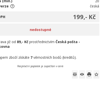
 (min.)
20
verze
česká
199,- Kč
DPH
nedostupné
ava již od
89,- Kč
prostřednictvím
Česká pošta -
íkovna
pem zboží získáte
7
věrnostních bodů (kreditů).
Recyklační poplatek je započítán v ceně