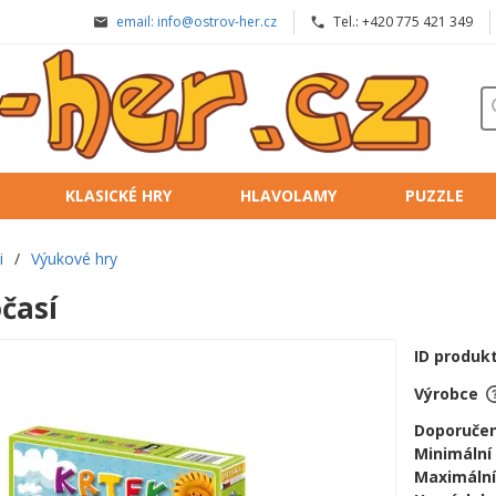
email: info@ostrov-her.cz
Tel.: +420 775 421 349
KLASICKÉ HRY
HLAVOLAMY
PUZZLE
i
/
Výukové hry
časí
ID produk
Výrobce
Doporučen
Minimální
Maximální