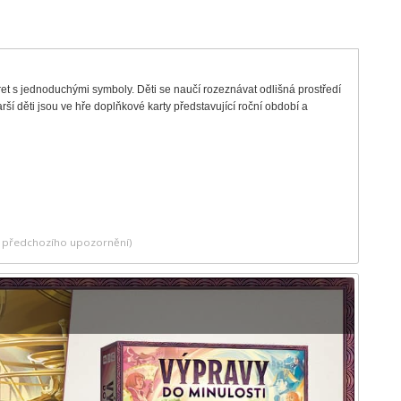
aret s jednoduchými symboly. Děti se naučí rozeznávat odlišná prostředí
ší děti jsou ve hře doplňkové karty představující roční období a
ez předchozího upozornění)