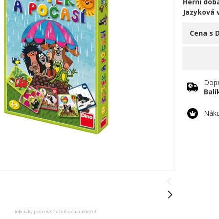
Herní doba
Jazyková 
Cena s 
Dopr
Bal
Náku
(obrázky jsou ilustračního charakteru)