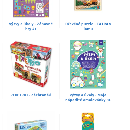
Výzvy a úkoly - Zábavné
Dřevěné puzzle - TATRA v
hry 4+
lomu
PEXETRIO - Záchranáři
Výzvy a úkoly - Moje
nápadité omalovánky 3+