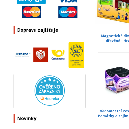
Dopravu zajišťuje
Magnetické di
dřevěné - Hr
Vědomostní Pex
Památky a zajím
Novinky