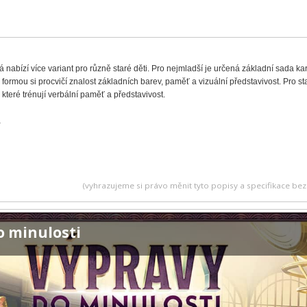
 nabízí více variant pro různě staré děti. Pro nejmladší je určená základní sada k
ormou si procvičí znalost základních barev, paměť a vizuální představivost. Pro star
y, které trénují verbální paměť a představivost.
a
(vyhrazujeme si právo měnit tyto popisy a specifikace b
o minulosti