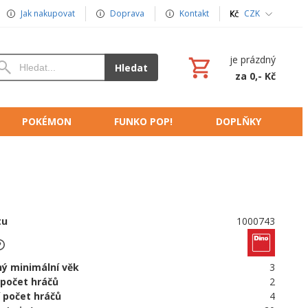
Jak nakupovat
Doprava
Kontakt
CZK
je prázdný
Hledat
za 0,- Kč
POKÉMON
FUNKO POP!
DOPLŇKY
tu
1000743
ý minimální věk
3
 počet hráčů
2
 počet hráčů
4