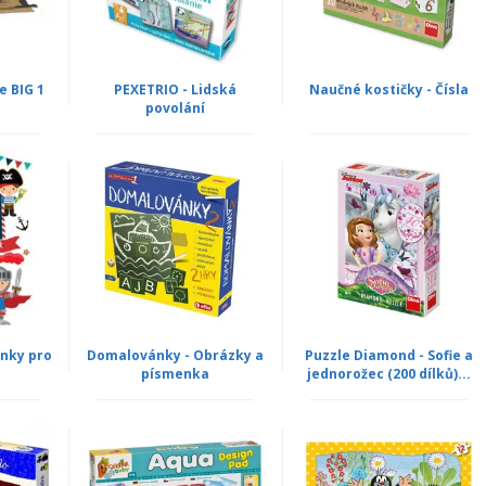
e BIG 1
PEXETRIO - Lidská
Naučné kostičky - Čísla
povolání
nky pro
Domalovánky - Obrázky a
Puzzle Diamond - Sofie a
písmenka
jednorožec (200 dílků)...