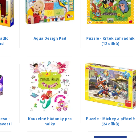
vadlo
Aqua Design Pad
Puzzle - Krtek zahradník
ad
(12 dílků)
eso -
Kouzelné hádanky pro
Puzzle - Mickey a přátelé
avosti
holky
(24 dílků)