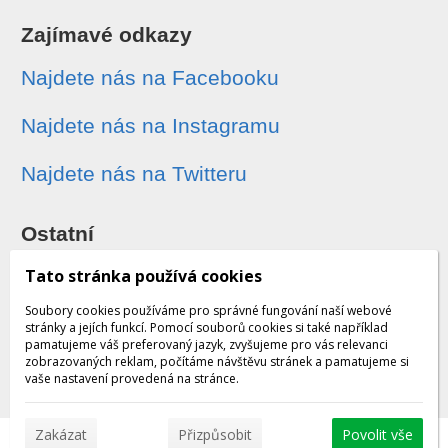
Zajímavé odkazy
Najdete nás na Facebooku
Najdete nás na Instagramu
Najdete nás na Twitteru
Ostatní
Sledování zásilek
Tato stránka používá cookies
Soubory cookies používáme pro správné fungování naší webové
Dárkové poukazy
stránky a jejích funkcí. Pomocí souborů cookies si také například
pamatujeme váš preferovaný jazyk, zvyšujeme pro vás relevanci
zobrazovaných reklam, počítáme návštěvu stránek a pamatujeme si
Obchodní podmínky - archiv
vaše nastavení provedená na stránce.
Zakázat
Přizpůsobit
Povolit vše
© 2026 WEXBO |
www.wexbo.com
|
Přihlásit