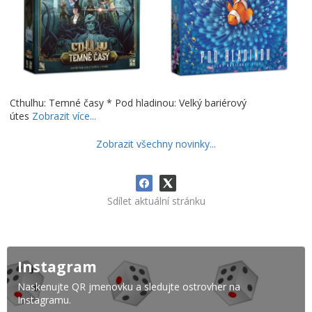
Cthulhu: Temné časy * Pod hladinou: Velký bariérový
útes
Zobrazit více...
Zobrazit všechny novinky...
Sdílet aktuální stránku
Instagram
Naskenujte QR jmenovku a sledujte ostrovher na
Instagramu.