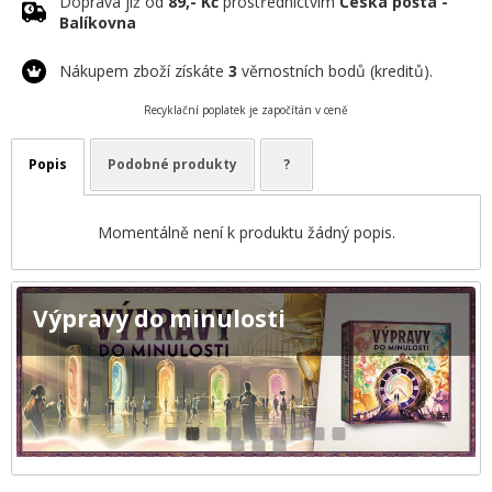
Doprava již od
89,- Kč
prostřednictvím
Česká pošta -
Balíkovna
Nákupem zboží získáte
3
věrnostních bodů (kreditů).
Recyklační poplatek je započítán v ceně
Popis
Podobné produkty
?
Momentálně není k produktu žádný popis.
Výpravy do minulosti
1
2
3
4
5
6
7
8
9
10
11
12